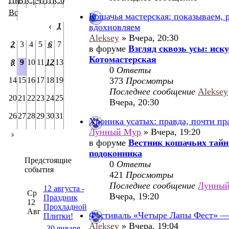
Пн
Вт
Ср
Чт
Пт
Сб
Вс
Кошачья мастерская: показываем, 
1
вдохновляем
Aleksey
» Вчера, 20:30
2
3
4
5
6
7
в форуме
Взгляд сквозь усы: иск
Котомастерская
8
9
10
11
12
13
0
Ответы
14
15
16
17
18
19
373
Просмотры
Последнее сообщение
Aleksey
20
21
22
23
24
25
Вчера, 20:30
26
27
28
29
30
31
Хроника усатых: правда, почти пр
Лунный Мур
» Вчера, 19:20
в форуме
Вестник кошачьих тайн
подоконника
Предстоящие
0
Ответы
события
421
Просмотры
Последнее сообщение
Лунны
12 августа -
Ср
Вчера, 19:20
Праздник
12
Прохладной
Авг
Фестиваль «Четыре Лапы Фест» — 
Плитки!
Aleksey
» Вчера, 19:04
30 января