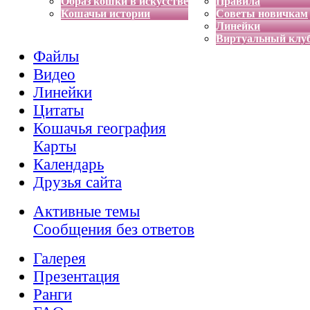
Образ кошки в искусстве
Правила
Кошачьи истории
Советы новичкам
Линейки
Виртуальный клу
Файлы
Видео
Линейки
Цитаты
Кошачья география
Карты
Календарь
Друзья сайта
Активные темы
Сообщения без ответов
Галерея
Презентация
Ранги