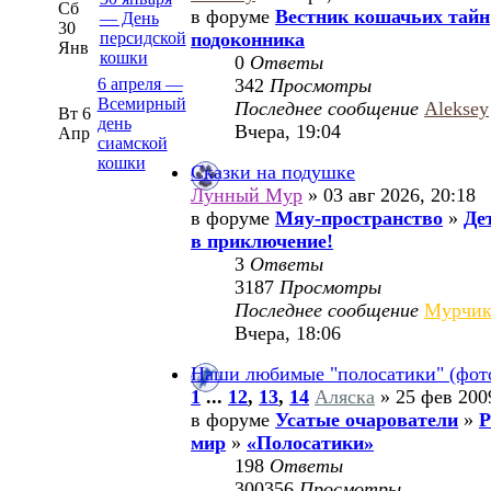
Сб
в форуме
Вестник кошачьих тайн
— День
30
персидской
подоконника
Янв
кошки
0
Ответы
6 апреля —
342
Просмотры
Всемирный
Последнее сообщение
Aleksey
Вт 6
день
Вчера, 19:04
Апр
сиамской
кошки
Сказки на подушке
Лунный Мур
» 03 авг 2026, 20:18
в форуме
Мяу-пространство
»
Де
в приключение!
3
Ответы
3187
Просмотры
Последнее сообщение
Мурчи
Вчера, 18:06
Наши любимые "полосатики" (фот
1
...
12
,
13
,
14
Аляска
» 25 фев 200
в форуме
Усатые очарователи
»
Р
мир
»
«Полосатики»
198
Ответы
300356
Просмотры