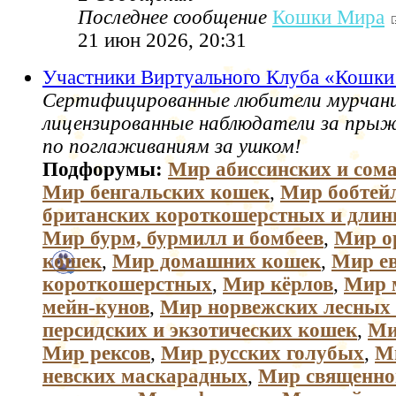
Последнее сообщение
Кошки Мира
21 июн 2026, 20:31
Участники Виртуального Клуба «Кошк
Сертифицированные любители мурчани
лицензированные наблюдатели за пры
по поглаживаниям за ушком!
Подфорумы:
Мир абиссинских и сом
Мир бенгальских кошек
,
Мир бобтей
британских короткошерстных и дли
Мир бурм, бурмилл и бомбеев
,
Мир о
кошек
,
Мир домашних кошек
,
Мир е
короткошерстных
,
Мир кёрлов
,
Мир 
мейн-кунов
,
Мир норвежских лесных
персидских и экзотических кошек
,
Ми
Мир рексов
,
Мир русских голубых
,
М
невских маскарадных
,
Мир священно