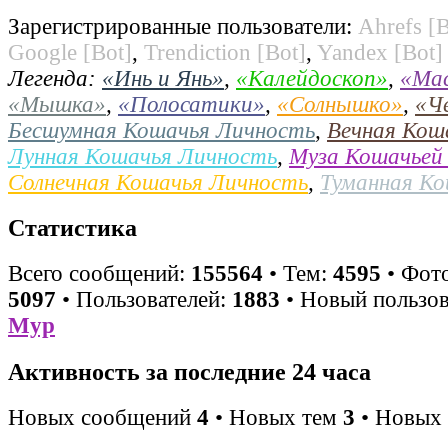
Зарегистрированные пользователи:
Ahrefs [B
Google [Bot]
,
Trendiction [Bot]
,
Yandex [Bot]
Легенда:
«Инь и Янь»
,
«Калейдоскоп»
,
«Ма
«Мышка»
,
«Полосатики»
,
«Солнышко»
,
«Ч
Бесшумная Кошачья Личность
,
Вечная Кош
Лунная Кошачья Личность
,
Муза Кошачьей
Солнечная Кошачья Личность
,
Туманная К
Статистика
Всего сообщений:
155564
• Тем:
4595
• Фото
5097
• Пользователей:
1883
• Новый пользов
Мур
Активность за последние 24 часа
Новых сообщений
4
• Новых тем
3
• Новых 