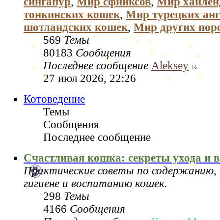
сингапур
,
Мир сфинксов
,
Мир хайлен
тонкинских кошек
,
Мир турецких анг
шотландских кошек
,
Мир других пор
569
Темы
80183
Сообщения
Последнее сообщение
Aleksey
27 июл 2026, 22:26
Котоведение
Темы
Сообщения
Последнее сообщение
Счастливая кошка: секреты ухода и 
Практические советы по содержанию, 
гигиене и воспитанию кошек.
298
Темы
4166
Сообщения