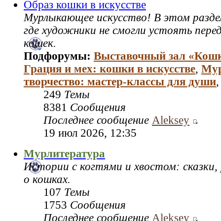
Образ кошки в искусстве
Мурлыкающее искусство! В этом раздел
где художники не смогли устоять пере
кошек.
Подфорумы:
Выставочный зал «Кош
Грация и мех: кошки в искусстве
,
Му
творчество: мастер‑классы для души
249
Темы
8381
Сообщения
Последнее сообщение
Aleksey
19 июл 2026, 12:35
Мурлитература
Истории с когтями и хвостом: сказки,
о кошках.
107
Темы
1753
Сообщения
Последнее сообщение
Aleksey