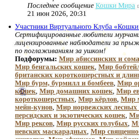
Последнее сообщение
Кошки Мира
21 июн 2026, 20:31
Участники Виртуального Клуба «Кошк
Сертифицированные любители мурчани
лицензированные наблюдатели за пры
по поглаживаниям за ушком!
Подфорумы:
Мир абиссинских и сом
Мир бенгальских кошек
,
Мир бобтей
британских короткошерстных и дли
Мир бурм, бурмилл и бомбеев
,
Мир о
кошек
,
Мир домашних кошек
,
Мир е
короткошерстных
,
Мир кёрлов
,
Мир 
мейн-кунов
,
Мир норвежских лесных
персидских и экзотических кошек
,
Ми
Мир рексов
,
Мир русских голубых
,
М
невских маскарадных
,
Мир священно