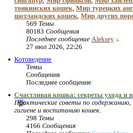
сингапур
,
Мир сфинксов
,
Мир хайлен
тонкинских кошек
,
Мир турецких анг
шотландских кошек
,
Мир других пор
569
Темы
80183
Сообщения
Последнее сообщение
Aleksey
27 июл 2026, 22:26
Котоведение
Темы
Сообщения
Последнее сообщение
Счастливая кошка: секреты ухода и 
Практические советы по содержанию, 
гигиене и воспитанию кошек.
298
Темы
4166
Сообщения