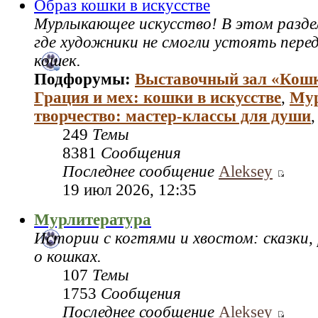
Образ кошки в искусстве
Мурлыкающее искусство! В этом раздел
где художники не смогли устоять пере
кошек.
Подфорумы:
Выставочный зал «Кош
Грация и мех: кошки в искусстве
,
Му
творчество: мастер‑классы для души
249
Темы
8381
Сообщения
Последнее сообщение
Aleksey
19 июл 2026, 12:35
Мурлитература
Истории с когтями и хвостом: сказки,
о кошках.
107
Темы
1753
Сообщения
Последнее сообщение
Aleksey