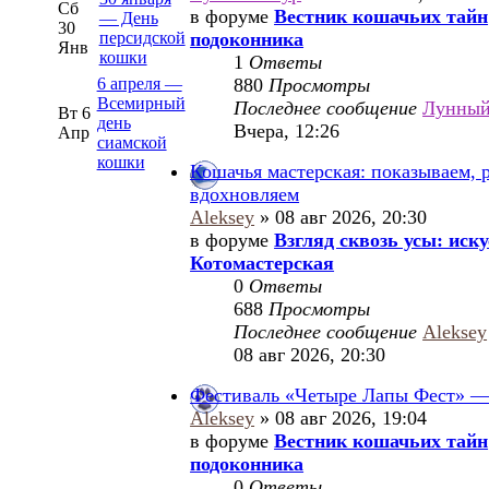
Сб
в форуме
Вестник кошачьих тайн
— День
30
персидской
подоконника
Янв
кошки
1
Ответы
6 апреля —
880
Просмотры
Всемирный
Последнее сообщение
Лунны
Вт 6
день
Вчера, 12:26
Апр
сиамской
кошки
Кошачья мастерская: показываем, 
вдохновляем
Aleksey
» 08 авг 2026, 20:30
в форуме
Взгляд сквозь усы: иск
Котомастерская
0
Ответы
688
Просмотры
Последнее сообщение
Aleksey
08 авг 2026, 20:30
Фестиваль «Четыре Лапы Фест» — 
Aleksey
» 08 авг 2026, 19:04
в форуме
Вестник кошачьих тайн
подоконника
0
Ответы