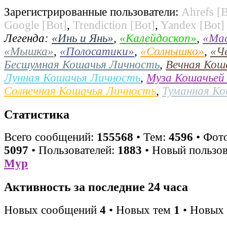
Зарегистрированные пользователи:
Ahrefs [B
Google [Bot]
,
Trendiction [Bot]
,
Yandex [Bot]
Легенда:
«Инь и Янь»
,
«Калейдоскоп»
,
«Ма
«Мышка»
,
«Полосатики»
,
«Солнышко»
,
«Ч
Бесшумная Кошачья Личность
,
Вечная Кош
Лунная Кошачья Личность
,
Муза Кошачьей
Солнечная Кошачья Личность
,
Туманная К
Статистика
Всего сообщений:
155568
• Тем:
4596
• Фото
5097
• Пользователей:
1883
• Новый пользов
Мур
Активность за последние 24 часа
Новых сообщений
4
• Новых тем
1
• Новых 