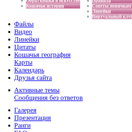
Образ кошки в искусстве
Правила
Кошачьи истории
Советы новичкам
Линейки
Виртуальный клу
Файлы
Видео
Линейки
Цитаты
Кошачья география
Карты
Календарь
Друзья сайта
Активные темы
Сообщения без ответов
Галерея
Презентация
Ранги