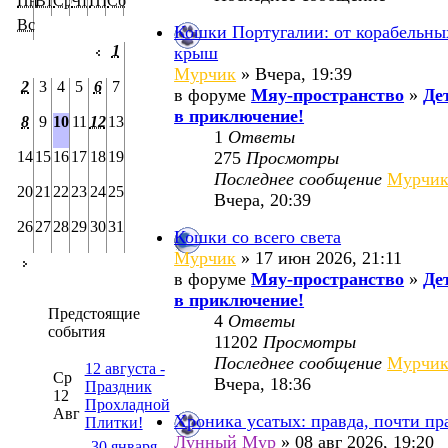
Пн
Вт
Ср
Чт
Пт
Сб
Вс
Кошки Португалии: от корабельны
1
крыш
Мурчик
» Вчера, 19:39
2
3
4
5
6
7
в форуме
Мяу-пространство
»
Де
в приключение!
8
9
10
11
12
13
1
Ответы
14
15
16
17
18
19
275
Просмотры
Последнее сообщение
Мурчи
20
21
22
23
24
25
Вчера, 20:39
26
27
28
29
30
31
Кошки со всего света
Мурчик
» 17 июн 2026, 21:11
в форуме
Мяу-пространство
»
Де
в приключение!
Предстоящие
4
Ответы
события
11202
Просмотры
Последнее сообщение
Мурчи
12 августа -
Ср
Вчера, 18:36
Праздник
12
Прохладной
Авг
Хроника усатых: правда, почти пр
Плитки!
Лунный Мур
» 08 авг 2026, 19:20
30 января