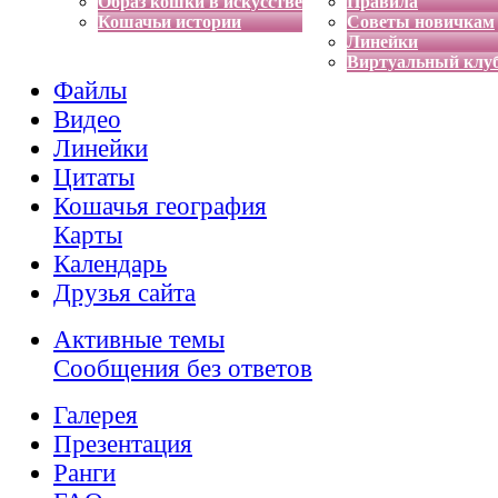
Образ кошки в искусстве
Правила
Кошачьи истории
Советы новичкам
Линейки
Виртуальный клу
Файлы
Видео
Линейки
Цитаты
Кошачья география
Карты
Календарь
Друзья сайта
Активные темы
Сообщения без ответов
Галерея
Презентация
Ранги