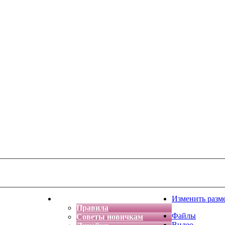
тская фантазия
Форум
Изменить разм
Правила
Файлы
Советы новичкам
Видео