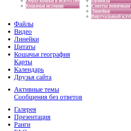
Образ кошки в искусстве
Правила
Кошачьи истории
Советы новичкам
Линейки
Виртуальный клу
Файлы
Видео
Линейки
Цитаты
Кошачья география
Карты
Календарь
Друзья сайта
Активные темы
Сообщения без ответов
Галерея
Презентация
Ранги