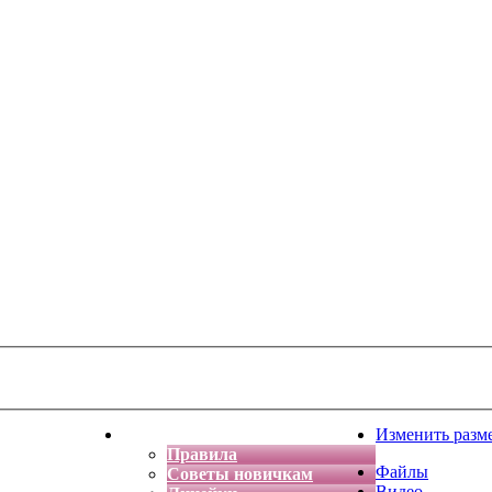
тская фантазия
Форум
Изменить разм
Правила
Файлы
Советы новичкам
Видео