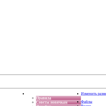
тская фантазия
Форум
Изменить разм
Правила
Файлы
Советы новичкам
Видео