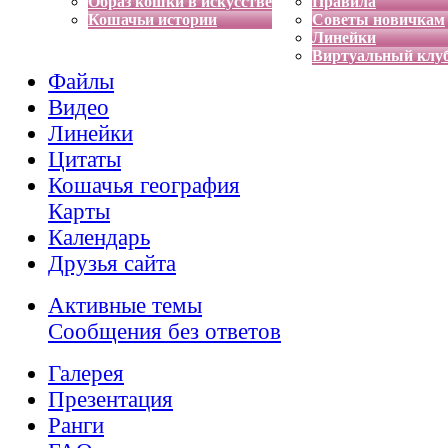
Образ кошки в искусстве
Правила
Кошачьи истории
Советы новичкам
Линейки
Виртуальный клу
Файлы
Видео
Линейки
Цитаты
Кошачья география
Карты
Календарь
Друзья сайта
Активные темы
Сообщения без ответов
Галерея
Презентация
Ранги