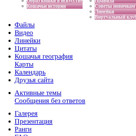
Образ кошки в искусстве
Правила
Кошачьи истории
Советы новичкам
Линейки
Виртуальный клу
Файлы
Видео
Линейки
Цитаты
Кошачья география
Карты
Календарь
Друзья сайта
Активные темы
Сообщения без ответов
Галерея
Презентация
Ранги