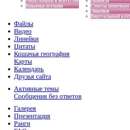
Образ кошки в искусстве
Правила
Кошачьи истории
Советы новичкам
Линейки
Виртуальный клу
Файлы
Видео
Линейки
Цитаты
Кошачья география
Карты
Календарь
Друзья сайта
Активные темы
Сообщения без ответов
Галерея
Презентация
Ранги