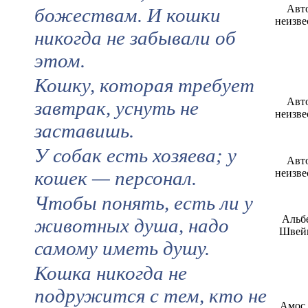
Авт
божествам. И кошки
неизве
никогда не забывали об
этом.
Кошку, которая требует
Авт
завтрак, уснуть не
неизве
заставишь.
У собак есть хозяева; у
Авт
кошек — персонал.
неизве
Чтобы понять, есть ли у
Альб
животных душа, надо
Швей
самому иметь душу.
Кошка никогда не
подружится с тем, кто не
Амос 