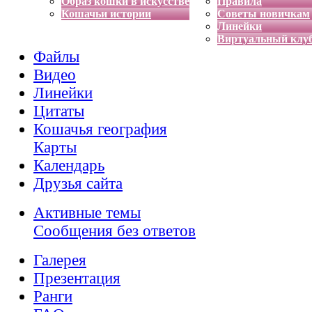
Образ кошки в искусстве
Правила
Кошачьи истории
Советы новичкам
Линейки
Виртуальный клу
Файлы
Видео
Линейки
Цитаты
Кошачья география
Карты
Календарь
Друзья сайта
Активные темы
Сообщения без ответов
Галерея
Презентация
Ранги