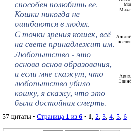
способен полюбить ее.
Мо
Миха
Кошки никогда не
ошибаются в людях.
С точки зрения кошек, всё
Англий
на свете принадлежит им.
посло
Любопытство - это
основа основ образования,
и если мне скажут, что
Арно
любопытство убило
Эдинб
кошку, я скажу, что это
была достойная смерть.
57 цитаты •
Страница
1
из
6
•
1
,
2
,
3
,
4
,
5
,
6