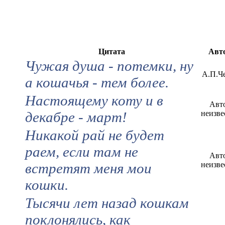
Цитата
Авт
Чужая душа - потемки, ну
А.П.Ч
а кошачья - тем более.
Настоящему коту и в
Авт
декабре - март!
неизве
Никакой рай не будет
раем, если там не
Авт
встретят меня мои
неизве
кошки.
Тысячи лет назад кошкам
поклонялись, как