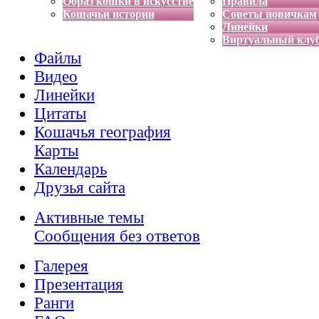
Образ кошки в искусстве
Правила
Кошачьи истории
Советы новичкам
Линейки
Виртуальный клу
Файлы
Видео
Линейки
Цитаты
Кошачья география
Карты
Календарь
Друзья сайта
Активные темы
Сообщения без ответов
Галерея
Презентация
Ранги