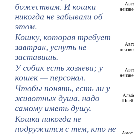
Авт
божествам. И кошки
неизве
никогда не забывали об
этом.
Кошку, которая требует
Авт
завтрак, уснуть не
неизве
заставишь.
У собак есть хозяева; у
Авт
кошек — персонал.
неизве
Чтобы понять, есть ли у
Альб
животных душа, надо
Швей
самому иметь душу.
Кошка никогда не
подружится с тем, кто не
Амос 