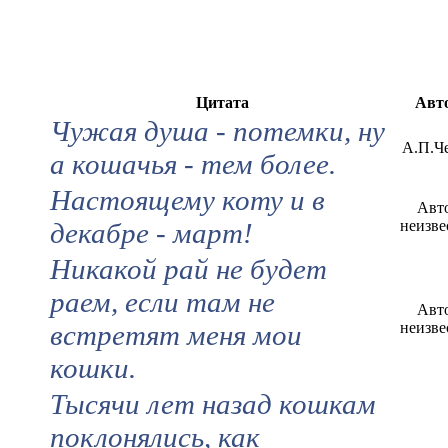
Цитата
Авт
Чужая душа - потемки, ну
А.П.Ч
а кошачья - тем более.
Настоящему коту и в
Авт
декабре - март!
неизве
Никакой рай не будет
раем, если там не
Авт
встретят меня мои
неизве
кошки.
Тысячи лет назад кошкам
поклонялись, как