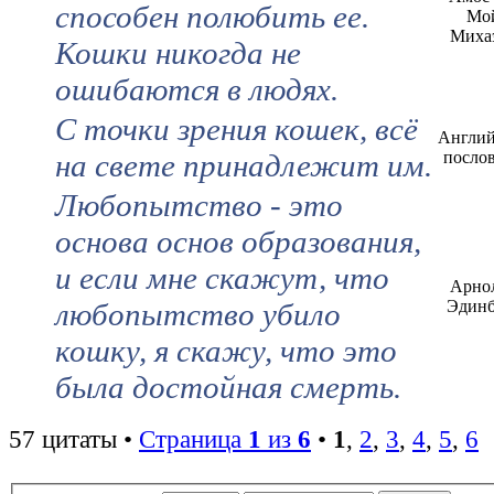
способен полюбить ее.
Мо
Миха
Кошки никогда не
ошибаются в людях.
С точки зрения кошек, всё
Англий
на свете принадлежит им.
посло
Любопытство - это
основа основ образования,
и если мне скажут, что
Арно
любопытство убило
Эдинб
кошку, я скажу, что это
была достойная смерть.
57 цитаты •
Страница
1
из
6
•
1
,
2
,
3
,
4
,
5
,
6