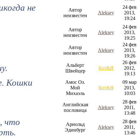
икогда не
24 фев
Автор
Aleksey
2013,
неизвестен
19:24
24 фев
Автор
Aleksey
2013,
неизвестен
19:25
24 фев
Автор
Aleksey
2013,
неизвестен
19:26
26 фев
Альберт
у.
Кот&Я
2012,
Швейцер
19:13
е. Кошки
Амос Оз.
09 мар
Мой
Кот&Я
2013,
Михаэль
10:03
28 фев
Английская
Aleksey
2011,
пословица
13:48
, что
28 фев
Арнольд
Aleksey
2011,
рть.
Эдинбург
13:46