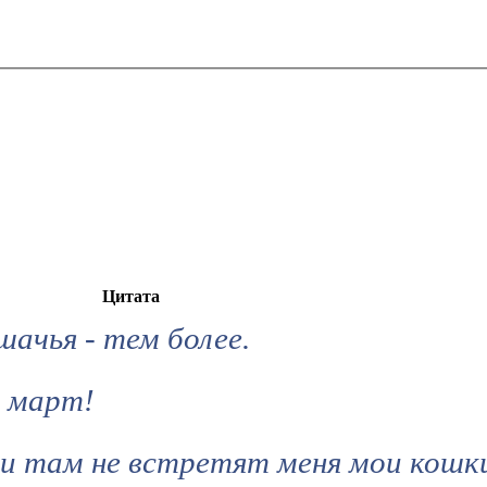
Цитата
шачья - тем более.
- март!
ли там не встретят меня мои кошк