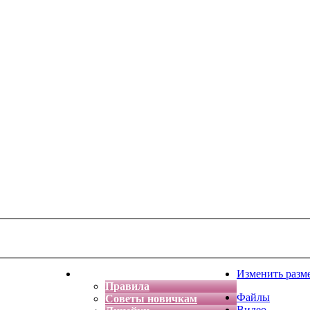
тская фантазия
Форум
Изменить разм
Правила
Файлы
Советы новичкам
Видео