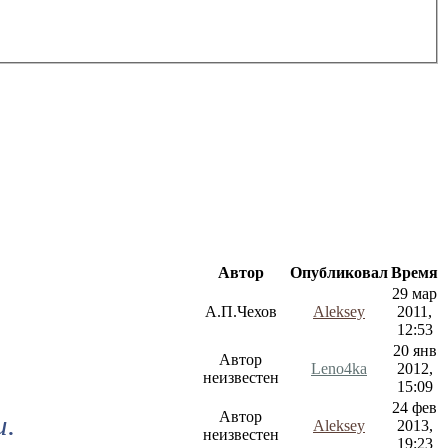
Автор
Опубликовал
Время
29 мар
А.П.Чехов
Aleksey
2011,
12:53
20 янв
Автор
Leno4ka
2012,
неизвестен
15:09
24 фев
Автор
и.
Aleksey
2013,
неизвестен
19:23