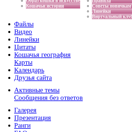
Образ кошки в искусстве
Правила
Кошачьи истории
Советы новичкам
Линейки
Виртуальный клу
Файлы
Видео
Линейки
Цитаты
Кошачья география
Карты
Календарь
Друзья сайта
Активные темы
Сообщения без ответов
Галерея
Презентация
Ранги