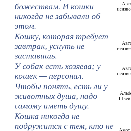
Авт
божествам. И кошки
неизве
никогда не забывали об
этом.
Кошку, которая требует
Авт
завтрак, уснуть не
неизве
заставишь.
У собак есть хозяева; у
Авт
кошек — персонал.
неизве
Чтобы понять, есть ли у
Альб
животных душа, надо
Швей
самому иметь душу.
Кошка никогда не
подружится с тем, кто не
Амос 