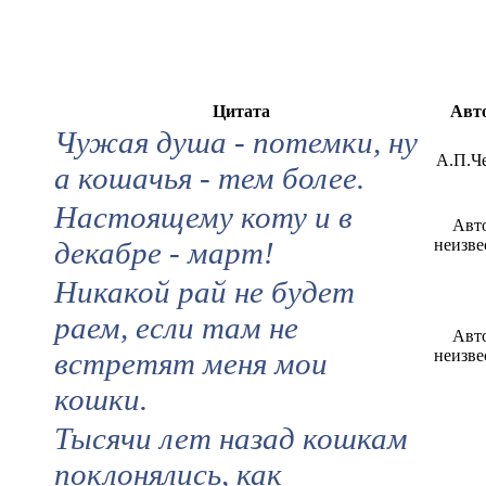
Цитата
Авт
Чужая душа - потемки, ну
А.П.Ч
а кошачья - тем более.
Настоящему коту и в
Авт
декабре - март!
неизве
Никакой рай не будет
раем, если там не
Авт
встретят меня мои
неизве
кошки.
Тысячи лет назад кошкам
поклонялись, как