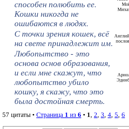
способен полюбить ее.
Мо
Миха
Кошки никогда не
ошибаются в людях.
С точки зрения кошек, всё
Англий
на свете принадлежит им.
посло
Любопытство - это
основа основ образования,
и если мне скажут, что
Арно
любопытство убило
Эдинб
кошку, я скажу, что это
была достойная смерть.
57 цитаты •
Страница
1
из
6
•
1
,
2
,
3
,
4
,
5
,
6