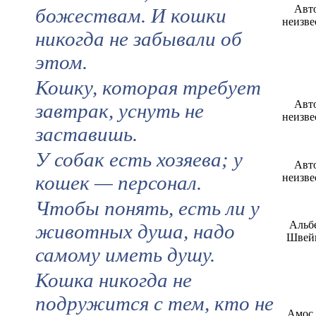
Авт
божествам. И кошки
неизве
никогда не забывали об
этом.
Кошку, которая требует
Авт
завтрак, уснуть не
неизве
заставишь.
У собак есть хозяева; у
Авт
кошек — персонал.
неизве
Чтобы понять, есть ли у
Альб
животных душа, надо
Швей
самому иметь душу.
Кошка никогда не
подружится с тем, кто не
Амос 