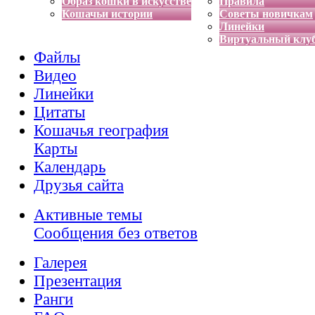
Образ кошки в искусстве
Правила
Кошачьи истории
Советы новичкам
Линейки
Виртуальный клу
Файлы
Видео
Линейки
Цитаты
Кошачья география
Карты
Календарь
Друзья сайта
Активные темы
Сообщения без ответов
Галерея
Презентация
Ранги