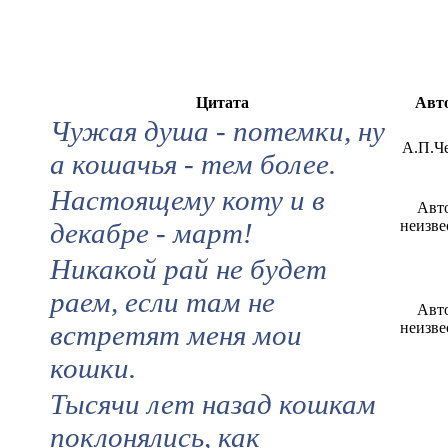
Цитата
Авт
Чужая душа - потемки, ну
А.П.Ч
а кошачья - тем более.
Настоящему коту и в
Авт
декабре - март!
неизве
Никакой рай не будет
раем, если там не
Авт
встретят меня мои
неизве
кошки.
Тысячи лет назад кошкам
поклонялись, как