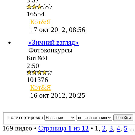
3:37
16554
Кот&Я
17 окт 2012, 08:56
«Зимний взгляд»
Фотоконкурсы
Кот&Я
2:50
101376
Кот&Я
16 окт 2012, 20:25
Поле сортировки
169 видео •
Страница
1
из
12
•
1
,
2
,
3
,
4
,
5
..