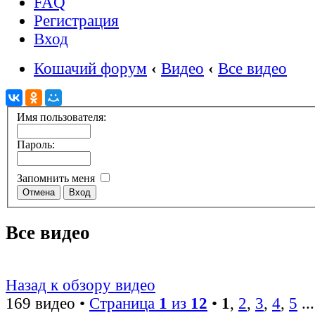
FAQ
Регистрация
Вход
Кошачий форум
‹
Видео
‹
Все видео
Имя пользователя:
Пароль:
Запомнить меня
Все видео
Назад к обзору видео
169 видео •
Страница
1
из
12
•
1
,
2
,
3
,
4
,
5
..