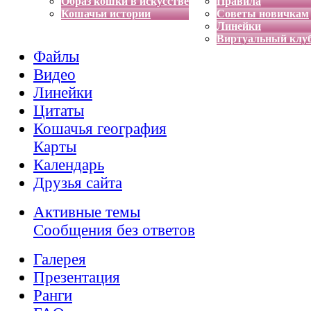
Образ кошки в искусстве
Правила
Кошачьи истории
Советы новичкам
Линейки
Виртуальный клу
Файлы
Видео
Линейки
Цитаты
Кошачья география
Карты
Календарь
Друзья сайта
Активные темы
Сообщения без ответов
Галерея
Презентация
Ранги