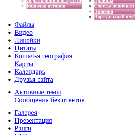
Образ кошки в искусстве
Правила
Кошачьи истории
Советы новичкам
Линейки
Виртуальный клу
Файлы
Видео
Линейки
Цитаты
Кошачья география
Карты
Календарь
Друзья сайта
Активные темы
Сообщения без ответов
Галерея
Презентация
Ранги