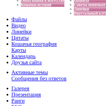
Образ кошки в искусстве
Правила
Кошачьи истории
Советы новичкам
Линейки
Виртуальный клу
Файлы
Видео
Линейки
Цитаты
Кошачья география
Карты
Календарь
Друзья сайта
Активные темы
Сообщения без ответов
Галерея
Презентация
Ранги