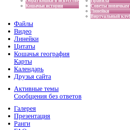
Образ кошки в искусстве
Правила
Кошачьи истории
Советы новичкам
Линейки
Виртуальный клу
Файлы
Видео
Линейки
Цитаты
Кошачья география
Карты
Календарь
Друзья сайта
Активные темы
Сообщения без ответов
Галерея
Презентация
Ранги