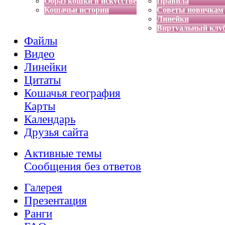
Образ кошки в искусстве
Правила
Кошачьи истории
Советы новичкам
Линейки
Виртуальный клу
Файлы
Видео
Линейки
Цитаты
Кошачья география
Карты
Календарь
Друзья сайта
Активные темы
Сообщения без ответов
Галерея
Презентация
Ранги