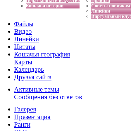
Образ кошки в искусстве
Правила
Кошачьи истории
Советы новичкам
Линейки
Виртуальный клу
Файлы
Видео
Линейки
Цитаты
Кошачья география
Карты
Календарь
Друзья сайта
Активные темы
Сообщения без ответов
Галерея
Презентация
Ранги