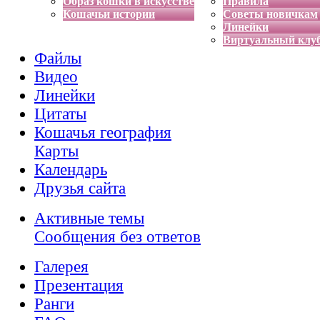
Образ кошки в искусстве
Правила
Кошачьи истории
Советы новичкам
Линейки
Виртуальный клу
Файлы
Видео
Линейки
Цитаты
Кошачья география
Карты
Календарь
Друзья сайта
Активные темы
Сообщения без ответов
Галерея
Презентация
Ранги