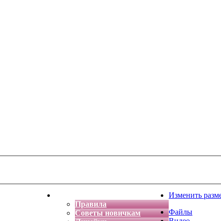
тская фантазия
Форум
Изменить разм
Правила
Файлы
Советы новичкам
Видео