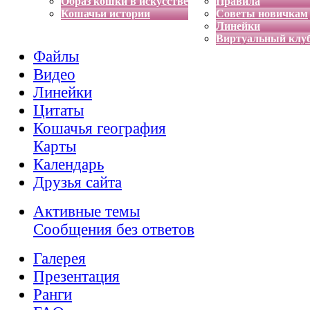
Образ кошки в искусстве
Правила
Кошачьи истории
Советы новичкам
Линейки
Виртуальный клу
Файлы
Видео
Линейки
Цитаты
Кошачья география
Карты
Календарь
Друзья сайта
Активные темы
Сообщения без ответов
Галерея
Презентация
Ранги