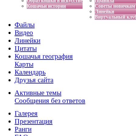
Образ кошки в искусстве
Правила
Кошачьи истории
Советы новичкам
Линейки
Виртуальный клу
Файлы
Видео
Линейки
Цитаты
Кошачья география
Карты
Календарь
Друзья сайта
Активные темы
Сообщения без ответов
Галерея
Презентация
Ранги