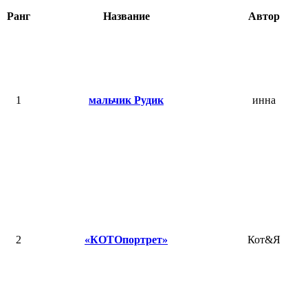
Ранг
Название
Автор
1
мальчик Рудик
инна
2
«КОТОпортрет»
Кот&Я