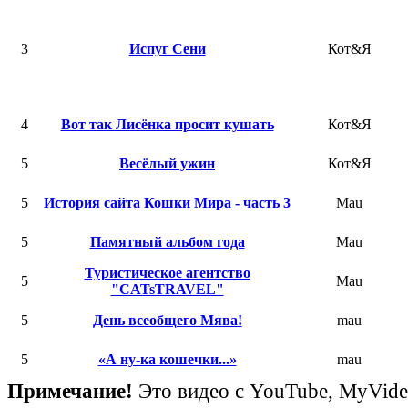
3
Испуг Сени
Кот&Я
4
Вот так Лисёнка просит кушать
Кот&Я
5
Весёлый ужин
Кот&Я
5
История сайта Кошки Мира - часть 3
Mau
5
Памятный альбом года
Mau
Туристическое агентство
5
Mau
"CATsTRAVEL"
5
День всеобщего Мява!
mau
5
«А ну-ка кошечки...»
mau
Примечание!
Это видео с YouTube, MyVid