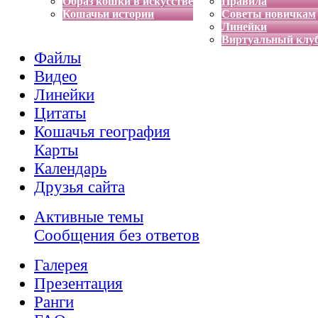
Образ кошки в искусстве
Правила
Кошачьи истории
Советы новичкам
Линейки
Виртуальный клу
Файлы
Видео
Линейки
Цитаты
Кошачья география
Карты
Календарь
Друзья сайта
Активные темы
Сообщения без ответов
Галерея
Презентация
Ранги