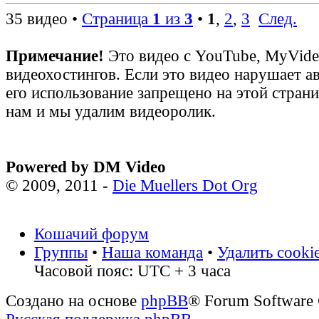
35 видео •
Страница
1
из
3
•
1
,
2
,
3
След.
Примечание!
Это видео с YouTube, MyVid
видеохостингов. Если это видео нарушает а
его использование запрещено на этой стран
нам и мы удалим видеоролик.
Powered by DM Video
© 2009, 2011 -
Die Muellers Dot Org
Кошачий форум
Группы
•
Наша команда
•
Удалить cooki
Часовой пояс: UTC + 3 часа
Создано на основе
phpBB
® Forum Software