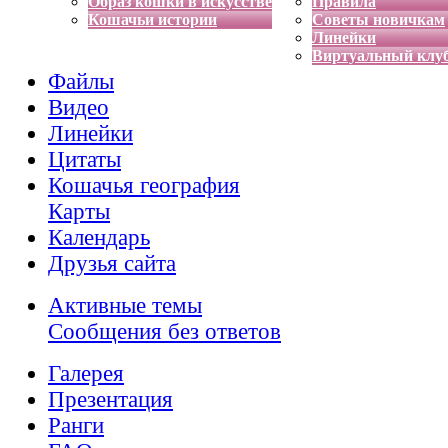
Образ кошки в искусстве
Правила
Кошачьи истории
Советы новичкам
Линейки
Виртуальный клу
Файлы
Видео
Линейки
Цитаты
Кошачья география
Карты
Календарь
Друзья сайта
Активные темы
Сообщения без ответов
Галерея
Презентация
Ранги