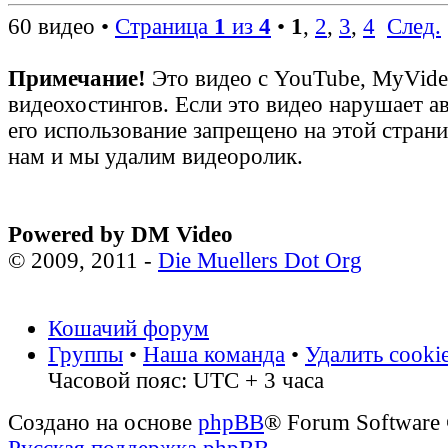
60 видео •
Страница
1
из
4
•
1
,
2
,
3
,
4
След.
Примечание!
Это видео с YouTube, MyVid
видеохостингов. Если это видео нарушает а
его использование запрещено на этой стран
нам и мы удалим видеоролик.
Powered by DM Video
© 2009, 2011 -
Die Muellers Dot Org
Кошачий форум
Группы
•
Наша команда
•
Удалить cooki
Часовой пояс: UTC + 3 часа
Создано на основе
phpBB
® Forum Software