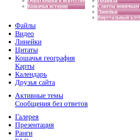
Образ кошки в искусстве
Правила
Кошачьи истории
Советы новичкам
Линейки
Виртуальный клу
Файлы
Видео
Линейки
Цитаты
Кошачья география
Карты
Календарь
Друзья сайта
Активные темы
Сообщения без ответов
Галерея
Презентация
Ранги