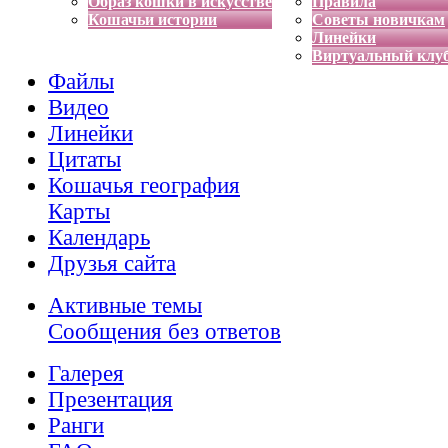
Образ кошки в искусстве
Правила
Кошачьи истории
Советы новичкам
Линейки
Виртуальный клу
Файлы
Видео
Линейки
Цитаты
Кошачья география
Карты
Календарь
Друзья сайта
Активные темы
Сообщения без ответов
Галерея
Презентация
Ранги