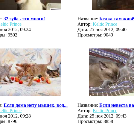
е:
32 зуба - это много!
Название:
Белка там живёт
eltic Prince
Автор:
Keltic Prince
 ноя 2012, 09:24
Дата: 25 ноя 2012, 09:40
ры: 9502
Просмотры: 9049
е:
Если дома нету мышек, вод...
Название:
Если невеста в
eltic Prince
Автор:
Keltic Prince
 ноя 2012, 09:28
Дата: 25 ноя 2012, 09:43
ры: 8796
Просмотры: 8858