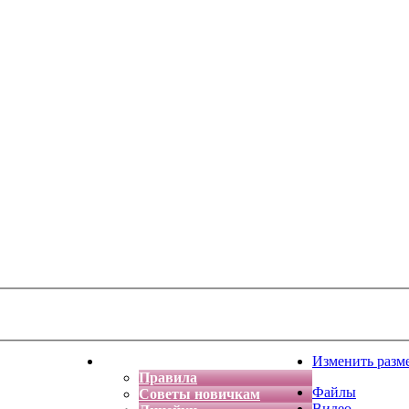
тская фантазия
Форум
Изменить разм
Правила
Файлы
Советы новичкам
Видео