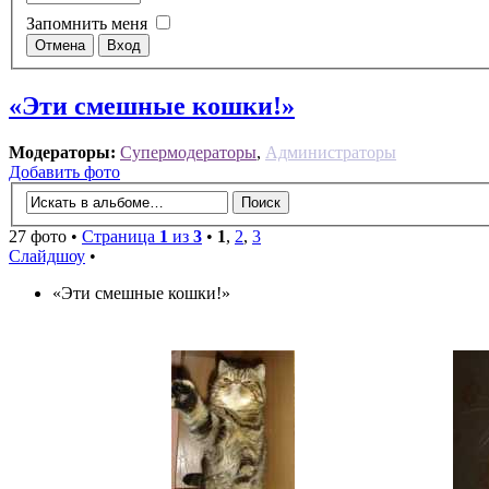
Запомнить меня
«Эти смешные кошки!»
Модераторы:
Супермодераторы
,
Администраторы
Добавить фото
27 фото •
Страница
1
из
3
•
1
,
2
,
3
Слайдшоу
•
«Эти смешные кошки!»