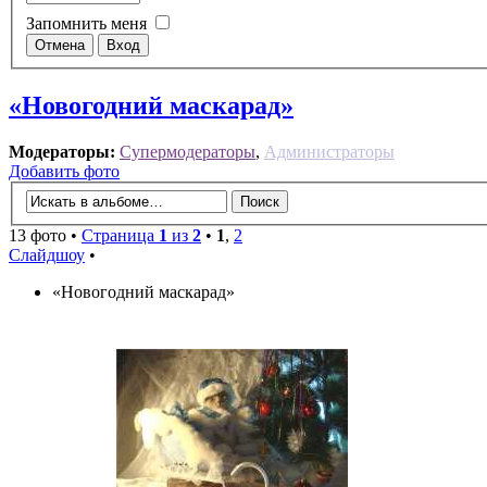
Запомнить меня
«Новогодний маскарад»
Модераторы:
Супермодераторы
,
Администраторы
Добавить фото
13 фото •
Страница
1
из
2
•
1
,
2
Слайдшоу
•
«Новогодний маскарад»