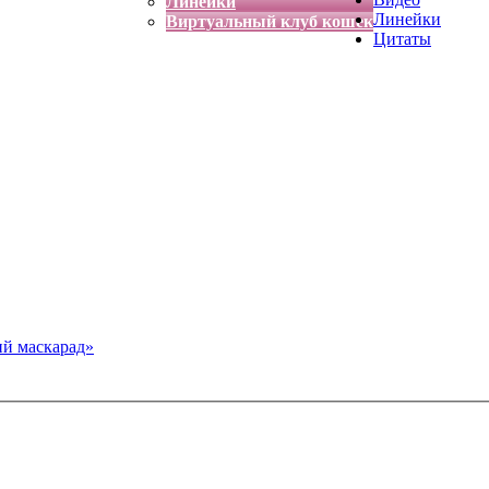
Линейки
Линейки
Виртуальный клуб кошек
Цитаты
й маскарад»