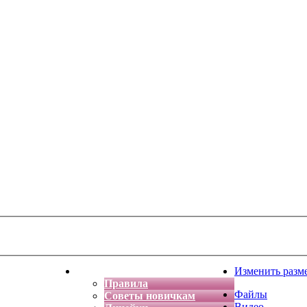
тская фантазия
Форум
Изменить разм
Правила
Файлы
Советы новичкам
Видео