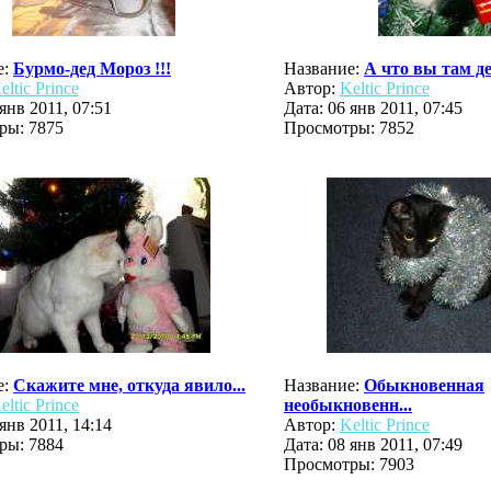
е:
Бурмо-дед Мороз !!!
Название:
А что вы там д
eltic Prince
Автор:
Keltic Prince
 янв 2011, 07:51
Дата: 06 янв 2011, 07:45
ры: 7875
Просмотры: 7852
е:
Скажите мне, откуда явило...
Название:
Обыкновенная
eltic Prince
необыкновенн...
 янв 2011, 14:14
Автор:
Keltic Prince
ры: 7884
Дата: 08 янв 2011, 07:49
Просмотры: 7903