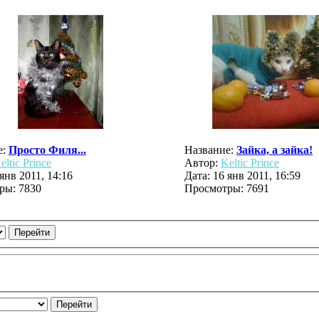
е:
Просто Филя...
Название:
Зайка, а зайка!
eltic Prince
Автор:
Keltic Prince
 янв 2011, 14:16
Дата: 16 янв 2011, 16:59
ры: 7830
Просмотры: 7691