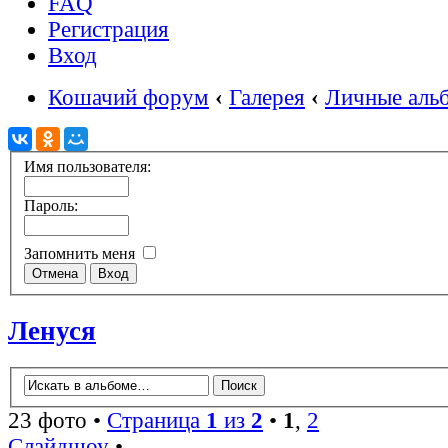
FAQ
Регистрация
Вход
Кошачий форум
‹
Галерея
‹
Личные аль
Имя пользователя:
Пароль:
Запомнить меня
Ленуся
23 фото •
Страница
1
из
2
•
1
,
2
Слайдшоу
•