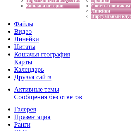
Образ кошки в искусстве
Правила
Кошачьи истории
Советы новичкам
Линейки
Виртуальный клу
Файлы
Видео
Линейки
Цитаты
Кошачья география
Карты
Календарь
Друзья сайта
Активные темы
Сообщения без ответов
Галерея
Презентация
Ранги