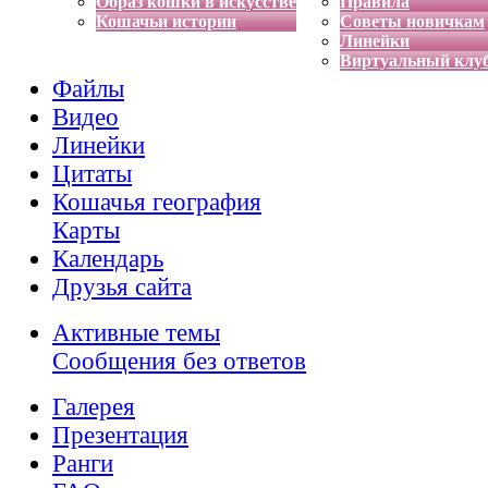
Образ кошки в искусстве
Правила
Кошачьи истории
Советы новичкам
Линейки
Виртуальный клу
Файлы
Видео
Линейки
Цитаты
Кошачья география
Карты
Календарь
Друзья сайта
Активные темы
Сообщения без ответов
Галерея
Презентация
Ранги