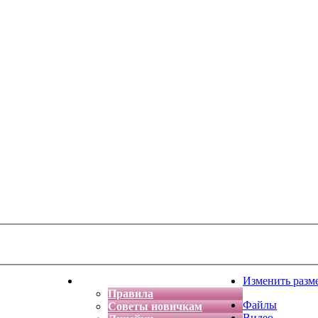
тская фантазия
Форум
Изменить разм
Правила
Файлы
Советы новичкам
Видео