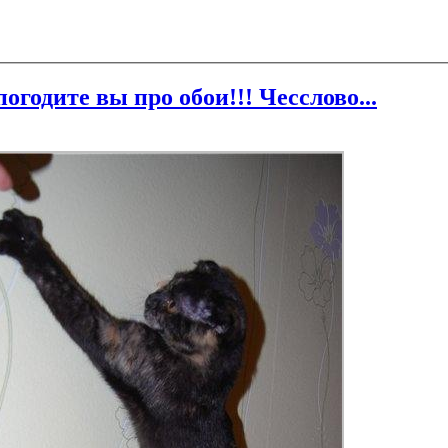
 погодите вы про обои!!! Чесслово...