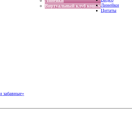
Линейки
Линейки
Виртуальный клуб кошек
Цитаты
и забавные»