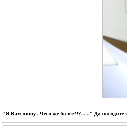
"Я Вам пишу...Чего же более?!?......" Да погодите 