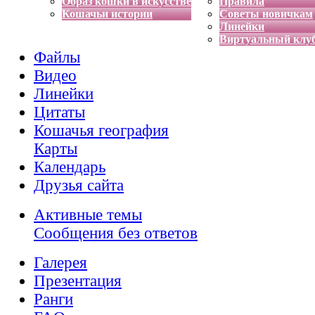
Образ кошки в искусстве
Правила
Кошачьи истории
Советы новичкам
Линейки
Виртуальный клу
Файлы
Видео
Линейки
Цитаты
Кошачья география
Карты
Календарь
Друзья сайта
Активные темы
Сообщения без ответов
Галерея
Презентация
Ранги