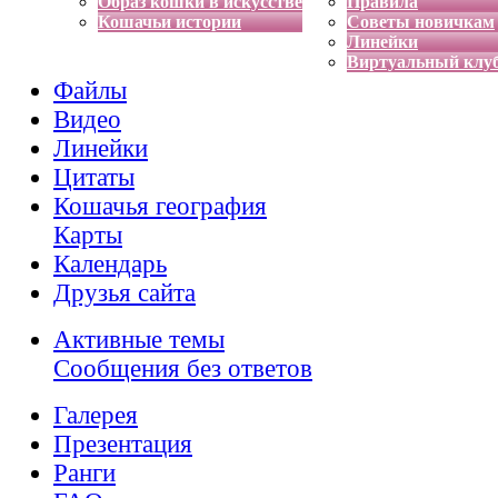
Образ кошки в искусстве
Правила
Кошачьи истории
Советы новичкам
Линейки
Виртуальный клу
Файлы
Видео
Линейки
Цитаты
Кошачья география
Карты
Календарь
Друзья сайта
Активные темы
Сообщения без ответов
Галерея
Презентация
Ранги