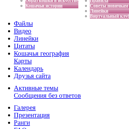
Образ кошки в искусстве
Правила
Кошачьи истории
Советы новичкам
Линейки
Виртуальный клу
Файлы
Видео
Линейки
Цитаты
Кошачья география
Карты
Календарь
Друзья сайта
Активные темы
Сообщения без ответов
Галерея
Презентация
Ранги