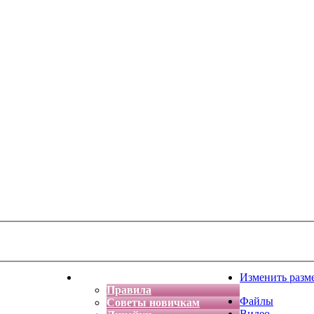
тская фантазия
Форум
Изменить разм
Правила
Файлы
Советы новичкам
Видео