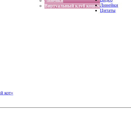
Линейки
Линейки
Виртуальный клуб кошек
Цитаты
й кот»