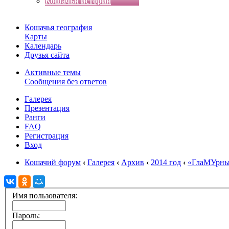
Кошачьи истории
Кошачья география
Карты
Календарь
Друзья сайта
Активные темы
Сообщения без ответов
Галерея
Презентация
Ранги
FAQ
Регистрация
Вход
Кошачий форум
‹
Галерея
‹
Архив
‹
2014 год
‹
«ГлаМУрны
Имя пользователя:
Пароль: