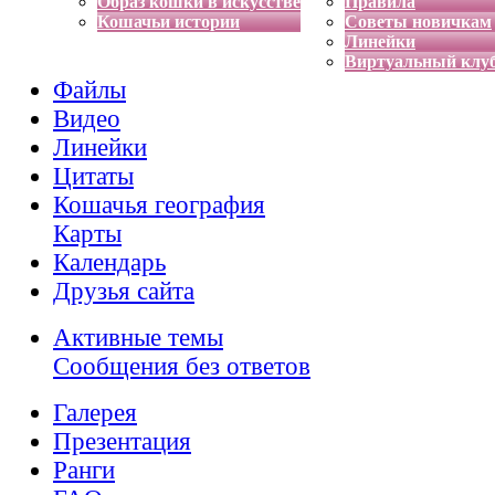
Образ кошки в искусстве
Правила
Кошачьи истории
Советы новичкам
Линейки
Виртуальный клу
Файлы
Видео
Линейки
Цитаты
Кошачья география
Карты
Календарь
Друзья сайта
Активные темы
Сообщения без ответов
Галерея
Презентация
Ранги