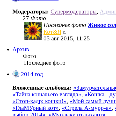
Модераторы:
Супермодераторы
,
Админ
27
Фото
Последнее фото
Живое со
Кот&Я
05 авг 2015, 11:25
Архив
Фото
Последнее фото
2014 год
Вложенные альбомы:
«Замурчательны
«Тайна кошачьего взгляда»
,
«Кошка - ду
«Стоп-кадр: кошки!»
,
«Мой самый лучш
«ГлаМУрный кот»
,
«Стрела А-мурр-а»
,
выбор 2014»
,
«Мурлыки отдыхают»