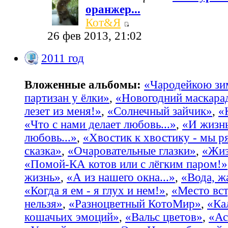
оранжер...
Кот&Я
26 фев 2013, 21:02
2011 год
Вложенные альбомы:
«Чародейкою з
партизан у ёлки»
,
«Новогодний маскара
лезет из меня!»
,
«Солнечный зайчик»
,
«
«Что с нами делает любовь...»
,
«И жизнь
любовь...»
,
«Хвостик к хвостику - мы р
сказка»
,
«Очаровательные глазки»
,
«Жиз
«Помой-КА котов или с лёгким паром!»
жизнь»
,
«А из нашего окна...»
,
«Вода, жа
«Когда я ем - я глух и нем!»
,
«Место вст
нельзя»
,
«Разноцветный КотоМир»
,
«Ка
кошачьих эмоций»
,
«Вальс цветов»
,
«Ас