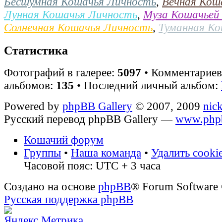
Бесшумная Кошачья Личность
,
Вечная Кош
Лунная Кошачья Личность
,
Муза Кошачьей
Солнечная Кошачья Личность
,
Туманная К
Статистика
Фотографий в галерее:
5097
• Комментарие
альбомов:
135
• Последний личный альбом:
Powered by
phpBB Gallery
© 2007, 2009
nic
Русский перевод phpBB Gallery —
www.phpb
Кошачий форум
Группы
•
Наша команда
•
Удалить cooki
Часовой пояс: UTC + 3 часа
Создано на основе
phpBB
® Forum Software
Русская поддержка phpBB