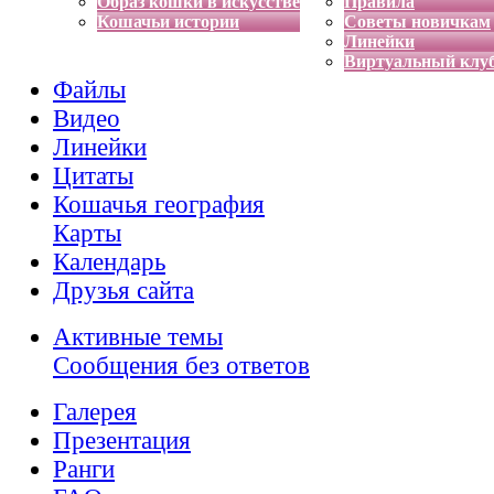
Образ кошки в искусстве
Правила
Кошачьи истории
Советы новичкам
Линейки
Виртуальный клу
Файлы
Видео
Линейки
Цитаты
Кошачья география
Карты
Календарь
Друзья сайта
Активные темы
Сообщения без ответов
Галерея
Презентация
Ранги