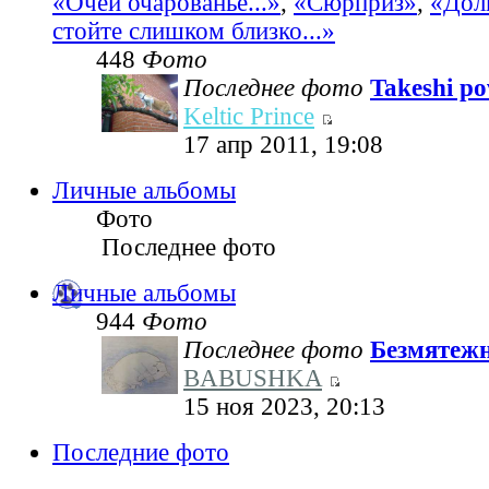
«Очей очарованье...»
,
«Сюрприз»
,
«Дол
стойте слишком близко...»
448
Фото
Последнее фото
Takeshi pov
Keltic Prince
17 апр 2011, 19:08
Личные альбомы
Фото
Последнее фото
Личные альбомы
944
Фото
Последнее фото
Безмятеж
BABUSHKA
15 ноя 2023, 20:13
Последние фото