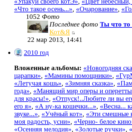
«Упакуй своего котЭ»
,
«Цвет небесный, 
«Что такое осень...»
,
«Очарование»
,
«Го
1052
Фото
Последнее фото
Ты что то 
Кот&Я
22 мар 2013, 14:41
2010 год
Вложенные альбомы:
«Новогодняя ска
царапки»
,
«Мамины помощники»
,
«Гур
«Летучая кошь»
,
«Зимняя сказка»
,
«Пам
года»
,
«Манящий мир оперы и оперетты
для красы!»
,
«Отпуск!..Любите ли вы ег
его я»
,
«А ну-ка кошечки...»
,
«Весна... 
звуке...»
,
«Учёный кот»
,
«Эти смешные 
моя радость, усни»
,
«Черно- белое кино
«Осенняя мелодия»
,
«Золотые ручки»
,