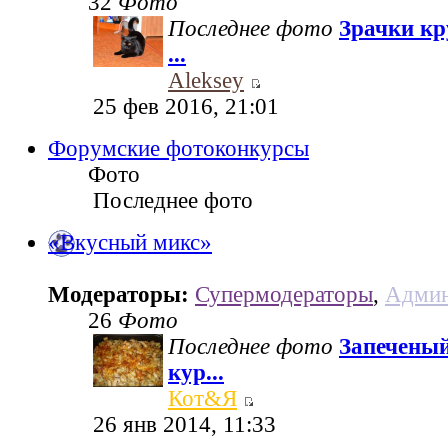
32
Фото
Последнее фото
Зрачки кр
...
Aleksey
25 фев 2016, 21:01
Форумские фотоконкурсы
Фото
Последнее фото
«Вкусный микс»
Модераторы:
Супермодераторы
,
Админ
26
Фото
Последнее фото
Запеченый
кур...
Кот&Я
26 янв 2014, 11:33