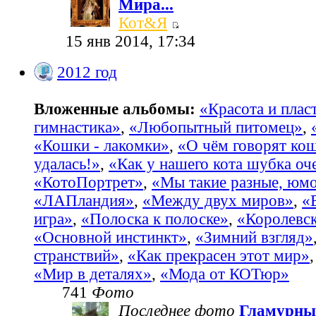
Мира...
Кот&Я
15 янв 2014, 17:34
2012 год
Вложенные альбомы:
«Красота и пласт
гимнастика»
,
«Любопытный питомец»
,
«Кошки - лакомки»
,
«О чём говорят ко
удалась!»
,
«Как у нашего кота шубка оч
«КотоПортрет»
,
«Мы такие разные, юм
«ЛАПландия»
,
«Между двух миров»
,
«
игра»
,
«Полоска к полоске»
,
«Королевс
«Основной инстинкт»
,
«Зимний взгляд»
странствий»
,
«Как прекрасен этот мир»
«Мир в деталях»
,
«Мода от КОТюр»
741
Фото
Последнее фото
Гламурны