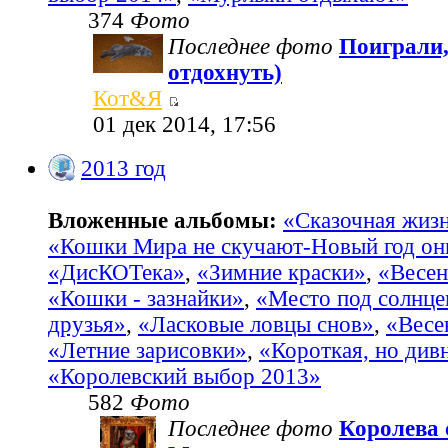
374
Фото
Последнее фото
Поиграли,
отдохнуть)
Кот&Я
01 дек 2014, 17:56
2013 год
Вложенные альбомы:
«Сказочная жиз
«Кошки Мира не скучают-Новый год он
«ДисКОТека»
,
«Зимние краски»
,
«Весен
«Кошки - зазнайки»
,
«Место под солнц
друзья»
,
«Ласковые ловцы снов»
,
«Весе
«Летние зарисовки»
,
«Короткая, но див
«Королевский выбор 2013»
582
Фото
Последнее фото
Королева