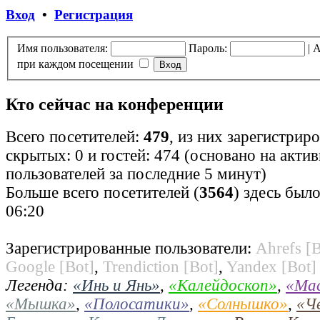
Вход
•
Регистрация
Имя пользователя:
Пароль:
|
А
при каждом посещении
Кто сейчас на конференции
Всего посетителей:
479
, из них зарегистрир
скрытых: 0 и гостей: 474 (основано на акти
пользователей за последние 5 минут)
Больше всего посетителей (
3564
) здесь было
06:20
Зарегистрированные пользователи:
Ahrefs [B
Google [Bot]
,
Trendiction [Bot]
,
Yandex [Bot]
Легенда:
«Инь и Янь»
,
«Калейдоскоп»
,
«Ма
«Мышка»
,
«Полосатики»
,
«Солнышко»
,
«Ч