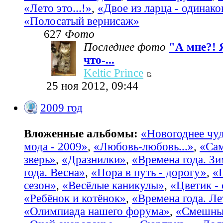
«Лето это...!»
,
«Двое из ларца - одинако
«Полосатый вернисаж»
627
Фото
Последнее фото
"А мне?! 
что-...
Keltic Prince
25 ноя 2012, 09:44
2009 год
Вложенные альбомы:
«Новогоднее чу
мода - 2009»
,
«Любовь-любовь...»
,
«Са
зверь»
,
«Дразнилки»
,
«Времена года. З
года. Весна»
,
«Пора в путь - дорогу»
,
«
сезон»
,
«Весёлые каникулы»
,
«Цветик -
«Ребёнок и котёнок»
,
«Времена года. Ле
«Олимпиада нашего форума»
,
«Смешные