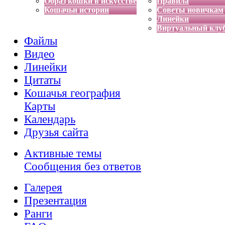
Образ кошки в искусстве
Правила
Кошачьи истории
Советы новичкам
Линейки
Виртуальный клу
Файлы
Видео
Линейки
Цитаты
Кошачья география
Карты
Календарь
Друзья сайта
Активные темы
Сообщения без ответов
Галерея
Презентация
Ранги