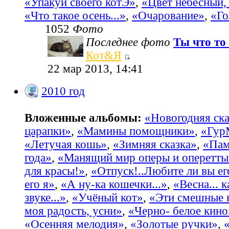
«Упакуй своего котЭ»
,
«Цвет небесный, 
«Что такое осень...»
,
«Очарование»
,
«Го
1052
Фото
Последнее фото
Ты что то 
Кот&Я
22 мар 2013, 14:41
2010 год
Вложенные альбомы:
«Новогодняя ска
царапки»
,
«Мамины помощники»
,
«Гур
«Летучая кошь»
,
«Зимняя сказка»
,
«Пам
года»
,
«Манящий мир оперы и оперетты
для красы!»
,
«Отпуск!..Любите ли вы ег
его я»
,
«А ну-ка кошечки...»
,
«Весна... 
звуке...»
,
«Учёный кот»
,
«Эти смешные 
моя радость, усни»
,
«Черно- белое кино
«Осенняя мелодия»
,
«Золотые ручки»
,