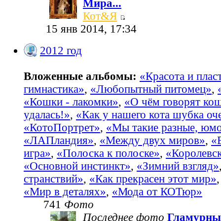
Мира...
Кот&Я
15 янв 2014, 17:34
2012 год
Вложенные альбомы:
«Красота и пласт
гимнастика»
,
«Любопытный питомец»
,
«Кошки - лакомки»
,
«О чём говорят ко
удалась!»
,
«Как у нашего кота шубка оч
«КотоПортрет»
,
«Мы такие разные, юм
«ЛАПландия»
,
«Между двух миров»
,
«
игра»
,
«Полоска к полоске»
,
«Королевс
«Основной инстинкт»
,
«Зимний взгляд»
странствий»
,
«Как прекрасен этот мир»
«Мир в деталях»
,
«Мода от КОТюр»
741
Фото
Последнее фото
Гламурны