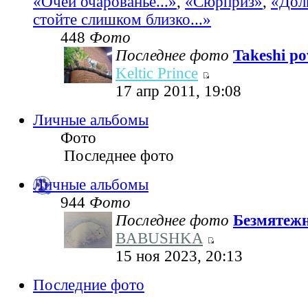
«Очей очарованье...»
,
«Сюрприз»
,
«Дол
стойте слишком близко...»
448
Фото
Последнее фото
Takeshi pov
Keltic Prince
17 апр 2011, 19:08
Личные альбомы
Фото
Последнее фото
Личные альбомы
944
Фото
Последнее фото
Безмятеж
BABUSHKA
15 ноя 2023, 20:13
Последние фото