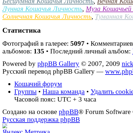
Бесшумная Кошачья Личность
,
Вечная Кош
Лунная Кошачья Личность
,
Муза Кошачьей
Солнечная Кошачья Личность
,
Туманная К
Статистика
Фотографий в галерее:
5097
• Комментарие
альбомов:
135
• Последний личный альбом:
Powered by
phpBB Gallery
© 2007, 2009
nic
Русский перевод phpBB Gallery —
www.phpb
Кошачий форум
Группы
•
Наша команда
•
Удалить cooki
Часовой пояс: UTC + 3 часа
Создано на основе
phpBB
® Forum Software
Русская поддержка phpBB