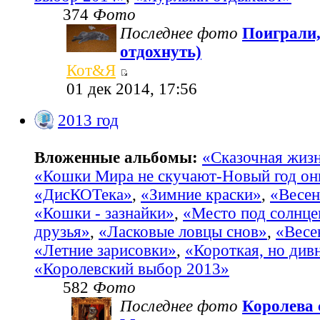
374
Фото
Последнее фото
Поиграли,
отдохнуть)
Кот&Я
01 дек 2014, 17:56
2013 год
Вложенные альбомы:
«Сказочная жиз
«Кошки Мира не скучают-Новый год он
«ДисКОТека»
,
«Зимние краски»
,
«Весен
«Кошки - зазнайки»
,
«Место под солнц
друзья»
,
«Ласковые ловцы снов»
,
«Весе
«Летние зарисовки»
,
«Короткая, но див
«Королевский выбор 2013»
582
Фото
Последнее фото
Королева