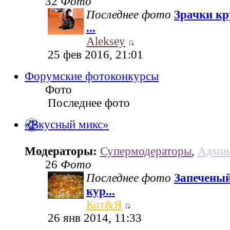
32
Фото
Последнее фото
Зрачки кр
...
Aleksey
25 фев 2016, 21:01
Форумские фотоконкурсы
Фото
Последнее фото
«Вкусный микс»
Модераторы:
Супермодераторы
,
Админ
26
Фото
Последнее фото
Запеченый
кур...
Кот&Я
26 янв 2014, 11:33