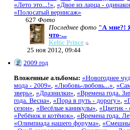
«Лето это...!»
,
«Двое из ларца - одинако
«Полосатый вернисаж»
627
Фото
Последнее фото
"А мне?! 
что-...
Keltic Prince
25 ноя 2012, 09:44
2009 год
Вложенные альбомы:
«Новогоднее чу
мода - 2009»
,
«Любовь-любовь...»
,
«Са
зверь»
,
«Дразнилки»
,
«Времена года. З
года. Весна»
,
«Пора в путь - дорогу»
,
«
сезон»
,
«Весёлые каникулы»
,
«Цветик -
«Ребёнок и котёнок»
,
«Времена года. Ле
«Олимпиада нашего форума»
,
«Смешные