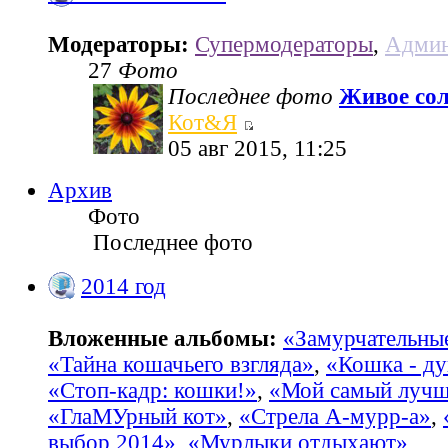
Модераторы:
Супермодераторы
,
Админ
27
Фото
Последнее фото
Живое со
Кот&Я
05 авг 2015, 11:25
Архив
Фото
Последнее фото
2014 год
Вложенные альбомы:
«Замурчательны
«Тайна кошачьего взгляда»
,
«Кошка - ду
«Стоп-кадр: кошки!»
,
«Мой самый лучш
«ГлаМУрный кот»
,
«Стрела А-мурр-а»
,
выбор 2014»
,
«Мурлыки отдыхают»