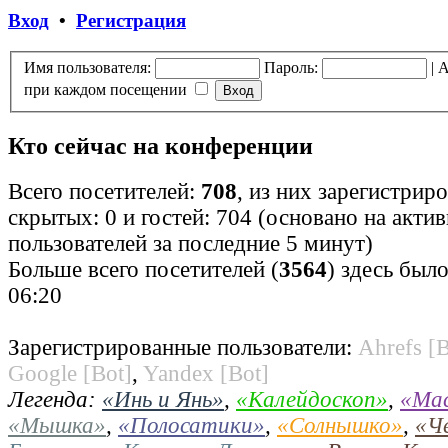
Вход
•
Регистрация
Имя пользователя:
Пароль:
|
А
при каждом посещении
Кто сейчас на конференции
Всего посетителей:
708
, из них зарегистрир
скрытых: 0 и гостей: 704 (основано на акти
пользователей за последние 5 минут)
Больше всего посетителей (
3564
) здесь было
06:20
Зарегистрированные пользователи:
Ahrefs [B
Google [Bot]
,
Yandex [Bot]
Легенда:
«Инь и Янь»
,
«Калейдоскоп»
,
«Ма
«Мышка»
,
«Полосатики»
,
«Солнышко»
,
«Ч