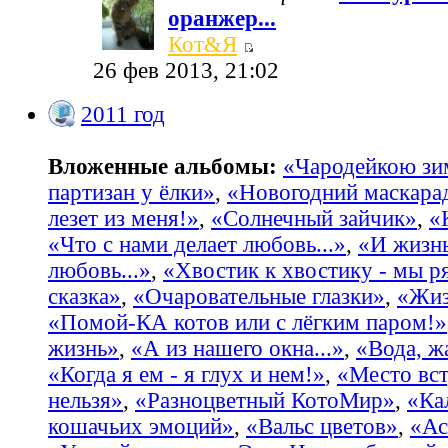
оранжер...
Кот&Я
26 фев 2013, 21:02
2011 год
Вложенные альбомы:
«Чародейкою з
партизан у ёлки»
,
«Новогодний маскара
лезет из меня!»
,
«Солнечный зайчик»
,
«
«Что с нами делает любовь...»
,
«И жизнь
любовь...»
,
«Хвостик к хвостику - мы р
сказка»
,
«Очаровательные глазки»
,
«Жиз
«Помой-КА котов или с лёгким паром!»
жизнь»
,
«А из нашего окна...»
,
«Вода, жа
«Когда я ем - я глух и нем!»
,
«Место вст
нельзя»
,
«Разноцветный КотоМир»
,
«Ка
кошачьих эмоций»
,
«Вальс цветов»
,
«Ас