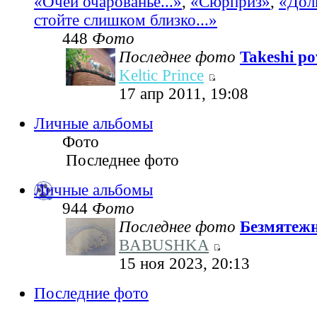
«Очей очарованье...»
,
«Сюрприз»
,
«Дол
стойте слишком близко...»
448
Фото
Последнее фото
Takeshi pov
Keltic Prince
17 апр 2011, 19:08
Личные альбомы
Фото
Последнее фото
Личные альбомы
944
Фото
Последнее фото
Безмятеж
BABUSHKA
15 ноя 2023, 20:13
Последние фото