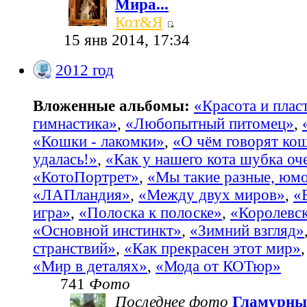
Мира...
Кот&Я
15 янв 2014, 17:34
2012 год
Вложенные альбомы:
«Красота и пласт
гимнастика»
,
«Любопытный питомец»
,
«Кошки - лакомки»
,
«О чём говорят ко
удалась!»
,
«Как у нашего кота шубка оч
«КотоПортрет»
,
«Мы такие разные, юм
«ЛАПландия»
,
«Между двух миров»
,
«
игра»
,
«Полоска к полоске»
,
«Королевс
«Основной инстинкт»
,
«Зимний взгляд»
странствий»
,
«Как прекрасен этот мир»
«Мир в деталях»
,
«Мода от КОТюр»
741
Фото
Последнее фото
Гламурны