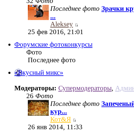
32
Фото
Последнее фото
Зрачки кр
...
Aleksey
25 фев 2016, 21:01
Форумские фотоконкурсы
Фото
Последнее фото
«Вкусный микс»
Модераторы:
Супермодераторы
,
Админ
26
Фото
Последнее фото
Запеченый
кур...
Кот&Я
26 янв 2014, 11:33