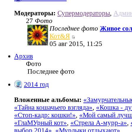
Модераторы:
Супермодераторы
,
Админ
27
Фото
Последнее фото
Живое со
Кот&Я
05 авг 2015, 11:25
Архив
Фото
Последнее фото
2014 год
Вложенные альбомы:
«Замурчательны
«Тайна кошачьего взгляда»
,
«Кошка - ду
«Стоп-кадр: кошки!»
,
«Мой самый лучш
«ГлаМУрный кот»
,
«Стрела А-мурр-а»
,
выбор 2014»
,
«Мурлыки отдыхают»