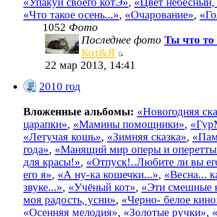
«Упакуй своего котЭ»
,
«Цвет небесный, 
«Что такое осень...»
,
«Очарование»
,
«Го
1052
Фото
Последнее фото
Ты что то 
Кот&Я
22 мар 2013, 14:41
2010 год
Вложенные альбомы:
«Новогодняя ска
царапки»
,
«Мамины помощники»
,
«Гур
«Летучая кошь»
,
«Зимняя сказка»
,
«Пам
года»
,
«Манящий мир оперы и оперетты
для красы!»
,
«Отпуск!..Любите ли вы ег
его я»
,
«А ну-ка кошечки...»
,
«Весна... 
звуке...»
,
«Учёный кот»
,
«Эти смешные 
моя радость, усни»
,
«Черно- белое кино
«Осенняя мелодия»
,
«Золотые ручки»
,