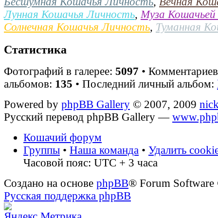
Бесшумная Кошачья Личность
,
Вечная Кош
Лунная Кошачья Личность
,
Муза Кошачьей
Солнечная Кошачья Личность
,
Туманная К
Статистика
Фотографий в галерее:
5097
• Комментарие
альбомов:
135
• Последний личный альбом:
Powered by
phpBB Gallery
© 2007, 2009
nic
Русский перевод phpBB Gallery —
www.phpb
Кошачий форум
Группы
•
Наша команда
•
Удалить cooki
Часовой пояс: UTC + 3 часа
Создано на основе
phpBB
® Forum Software
Русская поддержка phpBB