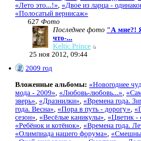
«Лето это...!»
,
«Двое из ларца - одинако
«Полосатый вернисаж»
627
Фото
Последнее фото
"А мне?! 
что-...
Keltic Prince
25 ноя 2012, 09:44
2009 год
Вложенные альбомы:
«Новогоднее чу
мода - 2009»
,
«Любовь-любовь...»
,
«Са
зверь»
,
«Дразнилки»
,
«Времена года. З
года. Весна»
,
«Пора в путь - дорогу»
,
«
сезон»
,
«Весёлые каникулы»
,
«Цветик -
«Ребёнок и котёнок»
,
«Времена года. Ле
«Олимпиада нашего форума»
,
«Смешные