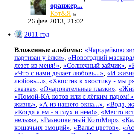
оранжер...
Кот&Я
26 фев 2013, 21:02
2011 год
Вложенные альбомы:
«Чародейкою з
партизан у ёлки»
,
«Новогодний маскара
лезет из меня!»
,
«Солнечный зайчик»
,
«
«Что с нами делает любовь...»
,
«И жизнь
любовь...»
,
«Хвостик к хвостику - мы р
сказка»
,
«Очаровательные глазки»
,
«Жиз
«Помой-КА котов или с лёгким паром!»
жизнь»
,
«А из нашего окна...»
,
«Вода, жа
«Когда я ем - я глух и нем!»
,
«Место вст
нельзя»
,
«Разноцветный КотоМир»
,
«Ка
кошачьих эмоций»
,
«Вальс цветов»
,
«Ас