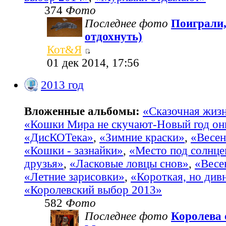
374
Фото
Последнее фото
Поиграли,
отдохнуть)
Кот&Я
01 дек 2014, 17:56
2013 год
Вложенные альбомы:
«Сказочная жиз
«Кошки Мира не скучают-Новый год он
«ДисКОТека»
,
«Зимние краски»
,
«Весен
«Кошки - зазнайки»
,
«Место под солнц
друзья»
,
«Ласковые ловцы снов»
,
«Весе
«Летние зарисовки»
,
«Короткая, но див
«Королевский выбор 2013»
582
Фото
Последнее фото
Королева