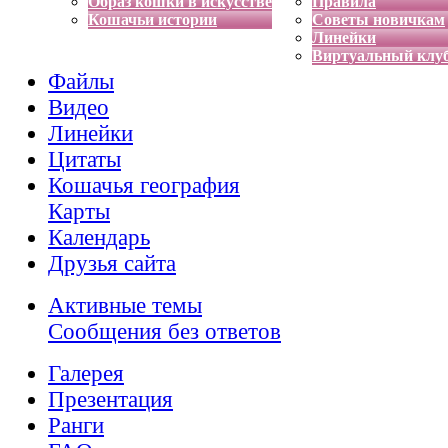
Образ кошки в искусстве
Правила
Кошачьи истории
Советы новичкам
Линейки
Виртуальный клу
Файлы
Видео
Линейки
Цитаты
Кошачья география
Карты
Календарь
Друзья сайта
Активные темы
Сообщения без ответов
Галерея
Презентация
Ранги