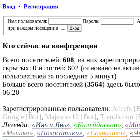
Вход
•
Регистрация
Имя пользователя:
Пароль:
|
А
при каждом посещении
Кто сейчас на конференции
Всего посетителей:
608
, из них зарегистрир
скрытых: 0 и гостей: 602 (основано на акти
пользователей за последние 5 минут)
Больше всего посетителей (
3564
) здесь было
06:20
Зарегистрированные пользователи:
Ahrefs [B
Google [Bot]
,
Majestic-12 [Bot]
,
Trendiction [
Легенда:
«Инь и Янь»
,
«Калейдоскоп»
,
«Ма
«Мышка»
,
«Полосатики»
,
«Солнышко»
,
«Ч