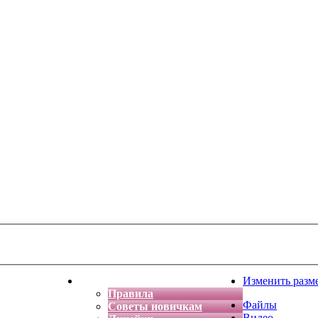
тская фантазия
Форум
Изменить разм
Правила
Файлы
Советы новичкам
Видео