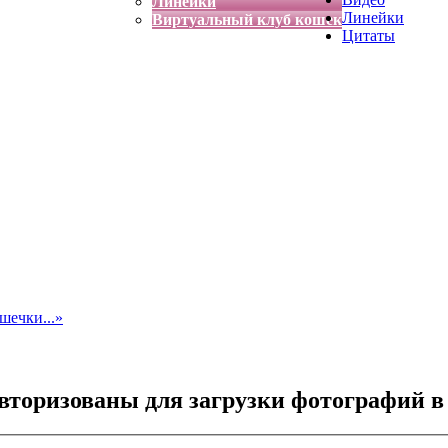
Линейки
Линейки
Виртуальный клуб кошек
Цитаты
шечки...»
торизованы для загрузки фотографий в 