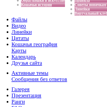
Образ кошки в искусстве
Правила
Кошачьи истории
Советы новичкам
Линейки
Виртуальный клу
Файлы
Видео
Линейки
Цитаты
Кошачья география
Карты
Календарь
Друзья сайта
Активные темы
Сообщения без ответов
Галерея
Презентация
Ранги