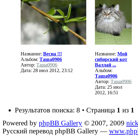
Название:
Весна !!!
Название:
Мой
Альбом:
Таша0906
сибирский кот
Автор:
Таша0906
Валдай ...
Дата: 28 июл 2012, 23:12
Альбом:
Таша0906
Автор:
Таша0906
Дата: 25 июл
2012, 16:51
Результатов поиска: 8 • Страница
1
из
1
Powered by
phpBB Gallery
© 2007, 2009
nic
Русский перевод phpBB Gallery —
www.phpb