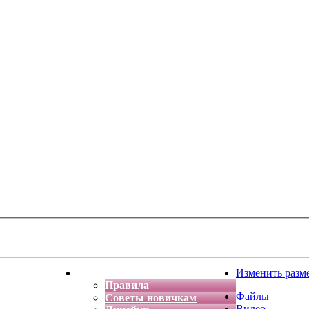
тская фантазия
Форум
Изменить разм
Правила
Файлы
Советы новичкам
Видео