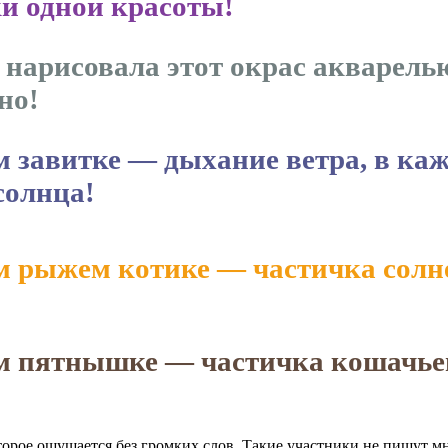
и одной красоты!
нарисовала этот окрас акварелью
но!
м завитке — дыхание ветра, в ка
солнца!
м рыжем котике — частичка солне
м пятнышке — частичка кошачье
торое ощущается без громких слов. Такие участники не пишут мн