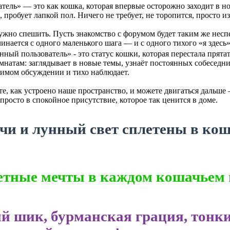
тель» — это как кошка, которая впервые осторожно заходит в но
 пробует лапкой пол. Ничего не требует, не торопится, просто и
 нужно спешить. Пусть знакомство с форумом будет таким же не
инается с одного маленького шага — и с одного тихого «я здесь»
ный пользователь» - это статус кошки, которая перестала прятат
мнатам: заглядывает в новые темы, узнаёт постоянных собеседни
имом обсуждении и тихо наблюдает.
е, как устроено наше пространство, и можете двигаться дальше —
 просто в спокойное присутствие, которое так ценится в доме.
чи и лунный свет сплетены в кош
етные мечты в каждом кошачьем 
й шик, бурманская грация, тонк