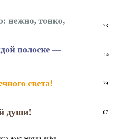
: нежно, тонко,
73
ждой полоске —
156
чного света!
79
й души!
87
ого, но их реакции, лайки,