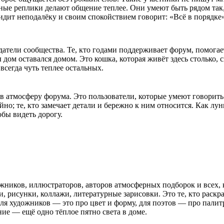
ные реплики делают общение теплее. Они умеют быть рядом так, 
сидит неподалёку и своим спокойствием говорит: «Всё в порядке»
датели сообщества. Те, кто годами поддерживает форум, помога
ы дом оставался домом. Это кошка, которая живёт здесь столько,
всегда чуть теплее остальных.
 в атмосферу форума. Это пользователи, которые умеют говорить 
йно; те, кто замечает детали и бережно к ним относится. Как лу
обы видеть дорогу.
ожников, иллюстраторов, авторов атмосферных подборок и всех,
хи, рисунки, коллажи, литературные зарисовки. Это те, кто раск
для художников — это про цвет и форму, для поэтов — про палит
ние — ещё одно тёплое пятно света в доме.