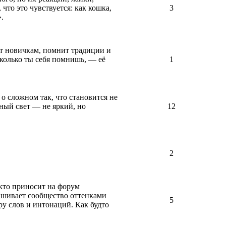
что это чувствуется: как кошка,
3
.
ет новичкам, помнит традиции и
 сколько ты себя помнишь, — её
1
о сложном так, что становится не
нный свет — не яркий, но
12
2
 кто приносит на форум
рашивает сообщество оттенками
5
ру слов и интонаций. Как будто