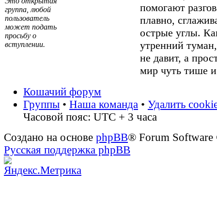
Это открытая
помогают разгов
группа, любой
пользователь
плавно, сглажив
может подать
острые углы. Ка
просьбу о
утренний туман
вступлении.
не давит, а прос
мир чуть тише и
Кошачий форум
Группы
•
Наша команда
•
Удалить cooki
Часовой пояс: UTC + 3 часа
Создано на основе
phpBB
® Forum Software
Русская поддержка phpBB