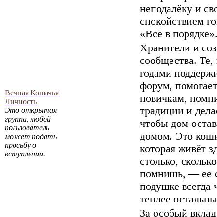
неподалёку и св
спокойствием го
«Всё в порядке»
Хранители и соз
сообщества. Те,
годами поддерж
форум, помогае
Вечная Кошачья
новичкам, помн
Личность
традиции и дела
Это открытая
группа, любой
чтобы дом остав
пользователь
домом. Это кошк
может подать
просьбу о
которая живёт з
вступлении.
столько, сколько
помнишь, — её 
подушке всегда 
теплее остальны
За особый вклад