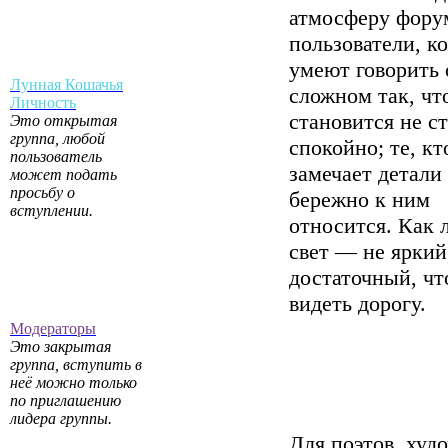
атмосферу фору
пользователи, к
умеют говорить 
Лунная Кошачья
сложном так, чт
Личность
становится не с
Это открытая
группа, любой
спокойно; те, кт
пользователь
замечает детали
может подать
просьбу о
бережно к ним
вступлении.
относится. Как
свет — не яркий
достаточный, ч
видеть дорогу.
Модераторы
Это закрытая
группа, вступить в
неё можно только
по приглашению
лидера группы.
Для поэтов, худ