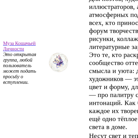
иллюстраторов, 
атмосферных по
всех, кто прино
форум творчеств
рисунки, коллаж
Муза Кошачьей
литературные за
Личности
Это те, кто рас
Это открытая
группа, любой
сообщество отт
пользователь
смысла и уюта: 
может подать
просьбу о
художников — э
вступлении.
цвет и форму, дл
— про палитру с
интонаций. Как 
каждое их твор
ещё одно тёплое
света в доме.
Несут свет и теп