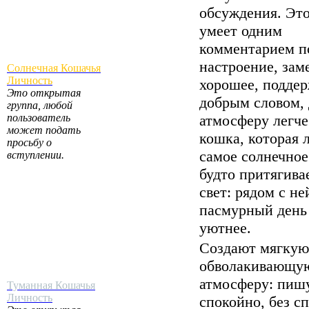
обсуждения. Это
умеет одним
комментарием п
настроение, зам
Солнечная Кошачья
Личность
хорошее, подде
Это открытая
добрым словом, 
группа, любой
пользователь
атмосферу легче
может подать
кошка, которая 
просьбу о
самое солнечное
вступлении.
будто притягивае
свет: рядом с не
пасмурный день
уютнее.
Создают мягкую
обволакивающу
атмосферу: пиш
Туманная Кошачья
Личность
спокойно, без с