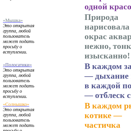
одной крас
Природа
«Мышка»
нарисовала
Это открытая
группа, любой
окрас аква
пользователь
может подать
нежно, тонк
просьбу о
вступлении.
изысканно!
В каждом з
«Полосатики»
Это открытая
— дыхание 
группа, любой
пользователь
в каждой п
может подать
просьбу о
— отблеск 
вступлении.
В каждом 
«Солнышко»
Это открытая
котике —
группа, любой
пользователь
частичка
может подать
просьбу о