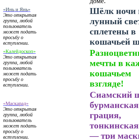
доме.
Шёлк ночи 
«Инь и Янь»
Это открытая
лунный све
группа, любой
пользователь
сплетены в
может подать
просьбу о
кошачьей ш
вступлении.
Разноцветн
«Калейдоскоп»
Это открытая
мечты в ка
группа, любой
пользователь
кошачьем
может подать
просьбу о
взгляде!
вступлении.
Сиамский 
бурманская
«Маскарад»
Это открытая
грация,
группа, любой
пользователь
тонкинская
может подать
просьбу о
— три маск
вступлении.