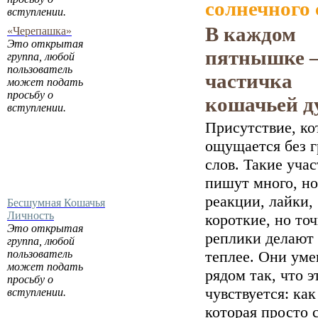
солнечного 
вступлении.
В каждом
«Черепашка»
Это открытая
пятнышке 
группа, любой
пользователь
частичка
может подать
просьбу о
кошачьей д
вступлении.
Присутствие, ко
ощущается без 
слов. Такие уча
пишут много, но
реакции, лайки,
Бесшумная Кошачья
Личность
короткие, но то
Это открытая
реплики делают
группа, любой
пользователь
теплее. Они ум
может подать
рядом так, что э
просьбу о
чувствуется: как
вступлении.
которая просто 