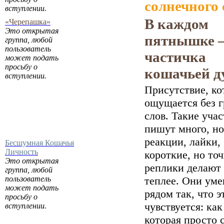
солнечного 
вступлении.
В каждом
«Черепашка»
Это открытая
пятнышке 
группа, любой
пользователь
частичка
может подать
просьбу о
кошачьей д
вступлении.
Присутствие, ко
ощущается без 
слов. Такие уча
пишут много, но
реакции, лайки,
Бесшумная Кошачья
Личность
короткие, но то
Это открытая
реплики делают
группа, любой
пользователь
теплее. Они ум
может подать
рядом так, что э
просьбу о
чувствуется: как
вступлении.
которая просто 