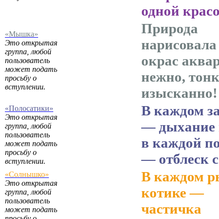
одной крас
Природа
«Мышка»
нарисовала
Это открытая
группа, любой
окрас аква
пользователь
может подать
нежно, тонк
просьбу о
вступлении.
изысканно!
В каждом з
«Полосатики»
Это открытая
— дыхание 
группа, любой
пользователь
в каждой п
может подать
просьбу о
— отблеск 
вступлении.
В каждом 
«Солнышко»
Это открытая
котике —
группа, любой
пользователь
частичка
может подать
просьбу о