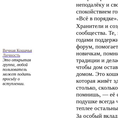
неподалёку и св
спокойствием го
«Всё в порядке»
Хранители и соз
сообщества. Те,
годами поддерж
форум, помогае
Вечная Кошачья
новичкам, помн
Личность
традиции и дела
Это открытая
группа, любой
чтобы дом остав
пользователь
домом. Это кошк
может подать
просьбу о
которая живёт з
вступлении.
столько, сколько
помнишь, — её 
подушке всегда 
теплее остальны
За особый вклад