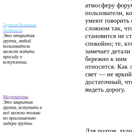
атмосферу фору
пользователи, к
умеют говорить 
Лунная Кошачья
сложном так, чт
Личность
становится не с
Это открытая
группа, любой
спокойно; те, кт
пользователь
замечает детали
может подать
просьбу о
бережно к ним
вступлении.
относится. Как
свет — не яркий
достаточный, ч
видеть дорогу.
Модераторы
Это закрытая
группа, вступить в
неё можно только
по приглашению
лидера группы.
Для поэтов, худ