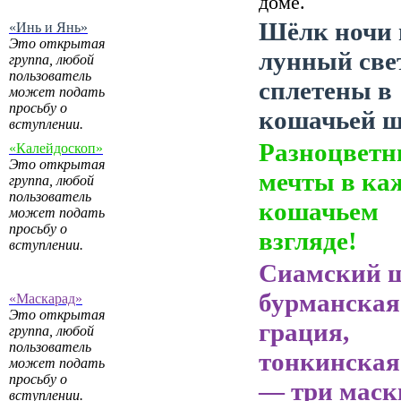
доме.
Шёлк ночи 
«Инь и Янь»
Это открытая
лунный све
группа, любой
пользователь
сплетены в
может подать
просьбу о
кошачьей ш
вступлении.
Разноцветн
«Калейдоскоп»
Это открытая
мечты в ка
группа, любой
пользователь
кошачьем
может подать
просьбу о
взгляде!
вступлении.
Сиамский 
бурманская
«Маскарад»
Это открытая
грация,
группа, любой
пользователь
тонкинская
может подать
просьбу о
— три маск
вступлении.