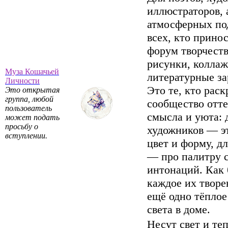
иллюстраторов, 
атмосферных по
всех, кто прино
форум творчеств
рисунки, коллаж
Муза Кошачьей
литературные за
Личности
Это те, кто рас
Это открытая
группа, любой
сообщество отт
пользователь
смысла и уюта: 
может подать
просьбу о
художников — э
вступлении.
цвет и форму, дл
— про палитру с
интонаций. Как 
каждое их твор
ещё одно тёплое
света в доме.
Несут свет и теп