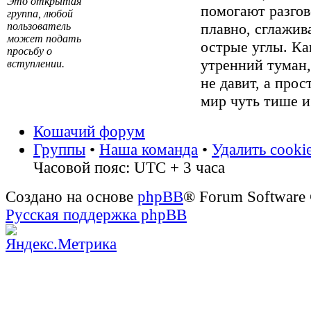
Это открытая
помогают разгов
группа, любой
пользователь
плавно, сглажив
может подать
острые углы. Ка
просьбу о
утренний туман
вступлении.
не давит, а прос
мир чуть тише и
Кошачий форум
Группы
•
Наша команда
•
Удалить cooki
Часовой пояс: UTC + 3 часа
Создано на основе
phpBB
® Forum Software
Русская поддержка phpBB