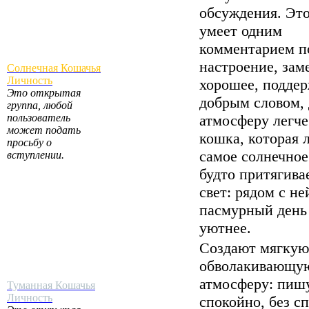
обсуждения. Это
умеет одним
комментарием п
настроение, зам
Солнечная Кошачья
Личность
хорошее, подде
Это открытая
добрым словом, 
группа, любой
пользователь
атмосферу легче
может подать
кошка, которая 
просьбу о
самое солнечное
вступлении.
будто притягивае
свет: рядом с не
пасмурный день
уютнее.
Создают мягкую
обволакивающу
атмосферу: пиш
Туманная Кошачья
Личность
спокойно, без с