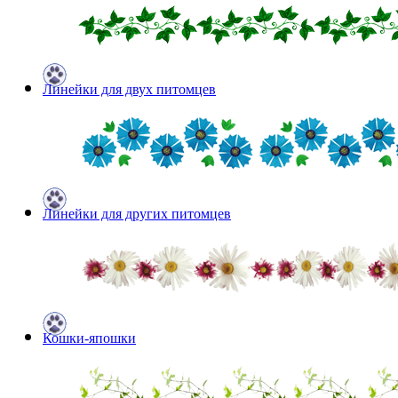
Линейки для двух питомцев
Линейки для других питомцев
Кошки-япошки