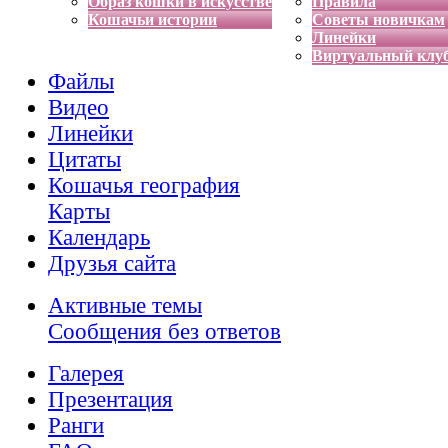
Образ кошки в искусстве
Правила
Кошачьи истории
Советы новичкам
Линейки
Виртуальный клу
Файлы
Видео
Линейки
Цитаты
Кошачья география
Карты
Календарь
Друзья сайта
Активные темы
Сообщения без ответов
Галерея
Презентация
Ранги