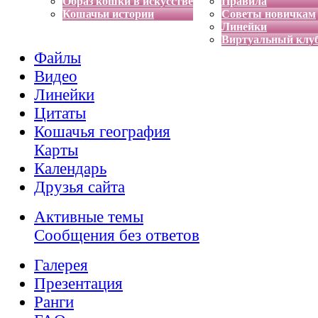
Образ кошки в искусстве
Правила
Кошачьи истории
Советы новичкам
Линейки
Виртуальный клу
Файлы
Видео
Линейки
Цитаты
Кошачья география
Карты
Календарь
Друзья сайта
Активные темы
Сообщения без ответов
Галерея
Презентация
Ранги