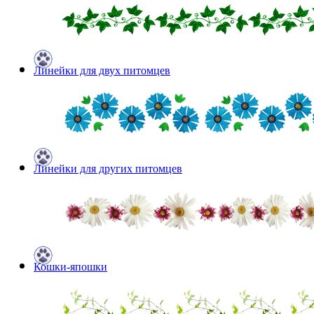
Линейки для двух питомцев
Линейки для других питомцев
Кошки-япошки