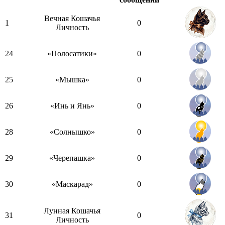
Вечная Кошачья
1
0
Личность
24
«Полосатики»
0
25
«Мышка»
0
26
«Инь и Янь»
0
28
«Солнышко»
0
29
«Черепашка»
0
30
«Маскарад»
0
Лунная Кошачья
31
0
Личность