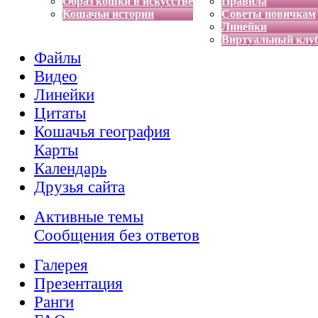
Образ кошки в искусстве
Правила
Кошачьи истории
Советы новичкам
Линейки
Виртуальный клу
Файлы
Видео
Линейки
Цитаты
Кошачья география
Карты
Календарь
Друзья сайта
Активные темы
Сообщения без ответов
Галерея
Презентация
Ранги