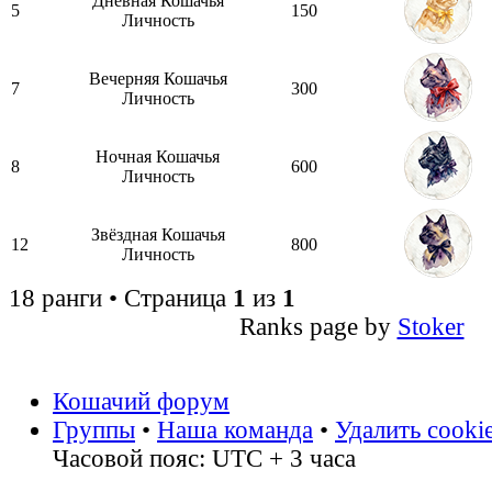
Дневная Кошачья
5
150
Личность
Вечерняя Кошачья
7
300
Личность
Ночная Кошачья
8
600
Личность
Звёздная Кошачья
12
800
Личность
18 ранги • Страница
1
из
1
Ranks page by
Stoker
Кошачий форум
Группы
•
Наша команда
•
Удалить cooki
Часовой пояс: UTC + 3 часа